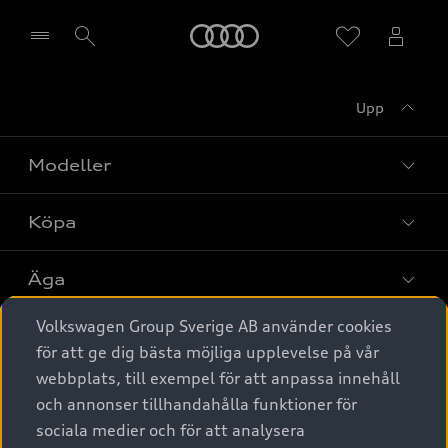
Meny
Upp
Välj återförsäljare
Modeller
Köpa
Alla modeller
Elbilar
Äga
Privaterbjudanden
Laddhybrider
Volkswagen Group Sverige AB använder cookies
Privatleasing
Tjänstebil
Service & tillbehör
A6 modellerna
för att ge dig bästa möjliga upplevelse på vår
Nya bilar i lager
webbplats, till exempel för att anpassa innehåll
Audi digital services
SUV
Om Audi Sverige
Tjänstebil
och annonser tillhandahålla funktioner för
Begagnade bilar i lager
Originaltillbehör - köp online
sociala medier och för att analysera
Avant
Business lease online
Audi approved :plus - så gott som nya