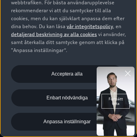
webbtrafiken. För bästa användarupplevelse
Kontakta oss
Garantier
Sportback
Företagsleasing
rekommenderar vi att du samtycker till alla
Finansiering
Boka Service online
Försäkring
cookies, men du kan självklart anpassa dem efter
Audi Sport
Audi exclusive
dina behov. Du kan läsa
vår integritetspolicy
, en
Audi Återförsäljare/-serviceverkstad
Digitala manualer för din Audi
© 2026 AUDI SVERIGE. All Rights Reserved.
detaljerad beskrivning av alla cookies
vi använder,
Provkörning
myAudi
Audi Collection – livsstilsartiklar
samt återkalla ditt samtycke genom att klicka på
Utgivare
Juridiskt
Juridiskt Audi AG
"Anpassa inställningar“.
Pressmeddelanden
Juridiskt Audi Digital Giveaway
Vanliga frågor
Tillgänglighetsredogörelse
Cookies
Nyhetsbrev
2G/3G nätet stängs ned - Hur påverkas min bil av detta?
Anpassa inställningar för cookies
Acceptera alla
Vårt hållbarhetsarbete
Visselblåsarkanaler
Lediga tjänster huvudkontor
Enbart nödvändiga
Lediga tjänster hos Audi Återförsäljare
Kommentar till mediauppgifter om dataläcka
Anpassa inställningar