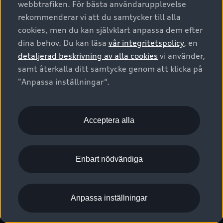
webbtrafiken. För bästa användarupplevelse
Kontakta oss
Garantier
Sportback
Företagsleasing
rekommenderar vi att du samtycker till alla
Finansiering
Boka Service online
Försäkring
cookies, men du kan självklart anpassa dem efter
Audi Sport
Audi exclusive
dina behov. Du kan läsa
vår integritetspolicy
, en
Audi Återförsäljare/-serviceverkstad
Digitala manualer för din Audi
© 2026 AUDI SVERIGE. All Rights Reserved.
detaljerad beskrivning av alla cookies
vi använder,
Provkörning
myAudi
Audi Collection – livsstilsartiklar
samt återkalla ditt samtycke genom att klicka på
Utgivare
Juridiskt
Juridiskt Audi AG
"Anpassa inställningar“.
Pressmeddelanden
Juridiskt Audi Digital Giveaway
Vanliga frågor
Tillgänglighetsredogörelse
Cookies
Nyhetsbrev
2G/3G nätet stängs ned - Hur påverkas min bil av detta?
Anpassa inställningar för cookies
Acceptera alla
Vårt hållbarhetsarbete
Visselblåsarkanaler
Lediga tjänster huvudkontor
Enbart nödvändiga
Lediga tjänster hos Audi Återförsäljare
Kommentar till mediauppgifter om dataläcka
Anpassa inställningar