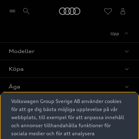
Meny
Upp
Välj återförsäljare
Modeller
Köpa
Alla modeller
Elbilar
Äga
Privaterbjudanden
Laddhybrider
Volkswagen Group Sverige AB använder cookies
Privatleasing
Tjänstebil
Service & tillbehör
A6 modellerna
för att ge dig bästa möjliga upplevelse på vår
Nya bilar i lager
webbplats, till exempel för att anpassa innehåll
Audi digital services
SUV
Om Audi Sverige
Tjänstebil
och annonser tillhandahålla funktioner för
Begagnade bilar i lager
Originaltillbehör - köp online
sociala medier och för att analysera
Avant
Business lease online
Audi approved :plus - så gott som nya