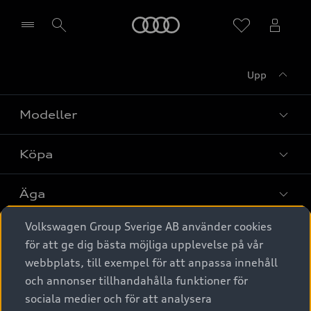
Meny
Upp
Välj återförsäljare
Modeller
Köpa
Alla modeller
Elbilar
Äga
Privaterbjudanden
Laddhybrider
Volkswagen Group Sverige AB använder cookies
Privatleasing
Tjänstebil
Service & tillbehör
A6 modellerna
för att ge dig bästa möjliga upplevelse på vår
Nya bilar i lager
webbplats, till exempel för att anpassa innehåll
Audi digital services
SUV
Om Audi Sverige
Tjänstebil
och annonser tillhandahålla funktioner för
Begagnade bilar i lager
Originaltillbehör - köp online
sociala medier och för att analysera
Avant
Business lease online
Audi approved :plus - så gott som nya