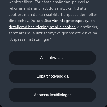
webbtrafiken. För bästa användarupplevelse
Kontakta oss
Garantier
Sportback
Företagsleasing
rekommenderar vi att du samtycker till alla
Finansiering
Boka Service online
Försäkring
cookies, men du kan självklart anpassa dem efter
Audi Sport
Audi exclusive
dina behov. Du kan läsa
vår integritetspolicy
, en
Audi Återförsäljare/-serviceverkstad
Digitala manualer för din Audi
© 2026 AUDI SVERIGE. All Rights Reserved.
detaljerad beskrivning av alla cookies
vi använder,
Provkörning
myAudi
Audi Collection – livsstilsartiklar
samt återkalla ditt samtycke genom att klicka på
Utgivare
Juridiskt
Juridiskt Audi AG
"Anpassa inställningar“.
Pressmeddelanden
Juridiskt Audi Digital Giveaway
Vanliga frågor
Tillgänglighetsredogörelse
Cookies
Nyhetsbrev
2G/3G nätet stängs ned - Hur påverkas min bil av detta?
Anpassa inställningar för cookies
Acceptera alla
Vårt hållbarhetsarbete
Visselblåsarkanaler
Lediga tjänster huvudkontor
Enbart nödvändiga
Lediga tjänster hos Audi Återförsäljare
Kommentar till mediauppgifter om dataläcka
Anpassa inställningar