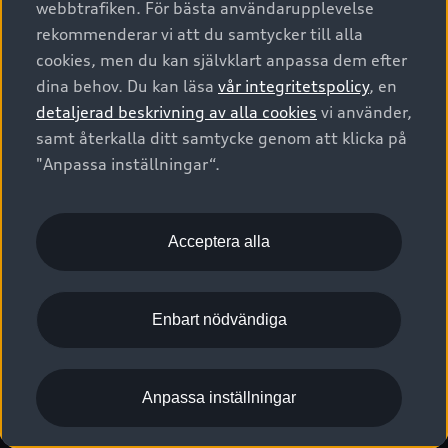
webbtrafiken. För bästa användarupplevelse
Kontakta oss
Garantier
Sportback
Företagsleasing
rekommenderar vi att du samtycker till alla
Finansiering
Boka Service online
Försäkring
cookies, men du kan självklart anpassa dem efter
Audi Sport
Audi exclusive
dina behov. Du kan läsa
vår integritetspolicy
, en
Audi Återförsäljare/-serviceverkstad
Digitala manualer för din Audi
© 2026 AUDI SVERIGE. All Rights Reserved.
detaljerad beskrivning av alla cookies
vi använder,
Provkörning
myAudi
Audi Collection – livsstilsartiklar
samt återkalla ditt samtycke genom att klicka på
Utgivare
Juridiskt
Juridiskt Audi AG
"Anpassa inställningar“.
Pressmeddelanden
Juridiskt Audi Digital Giveaway
Vanliga frågor
Tillgänglighetsredogörelse
Cookies
Nyhetsbrev
2G/3G nätet stängs ned - Hur påverkas min bil av detta?
Anpassa inställningar för cookies
Acceptera alla
Vårt hållbarhetsarbete
Visselblåsarkanaler
Lediga tjänster huvudkontor
Enbart nödvändiga
Lediga tjänster hos Audi Återförsäljare
Kommentar till mediauppgifter om dataläcka
Anpassa inställningar