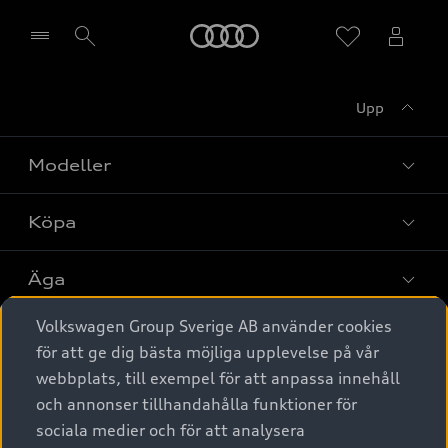
Meny
Upp
Välj återförsäljare
Modeller
Köpa
Alla modeller
Elbilar
Äga
Privaterbjudanden
Laddhybrider
Volkswagen Group Sverige AB använder cookies
Privatleasing
Tjänstebil
Service & tillbehör
A6 modellerna
för att ge dig bästa möjliga upplevelse på vår
Nya bilar i lager
webbplats, till exempel för att anpassa innehåll
Audi digital services
SUV
Om Audi Sverige
Tjänstebil
och annonser tillhandahålla funktioner för
Begagnade bilar i lager
Originaltillbehör - köp online
sociala medier och för att analysera
Avant
Business lease online
Audi approved :plus - så gott som nya