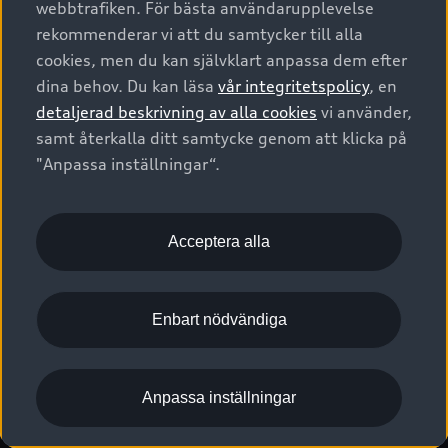
webbtrafiken. För bästa användarupplevelse
Kontakta oss
Garantier
Sportback
Företagsleasing
rekommenderar vi att du samtycker till alla
Finansiering
Boka Service online
Försäkring
cookies, men du kan självklart anpassa dem efter
Audi Sport
Audi exclusive
dina behov. Du kan läsa
vår integritetspolicy
, en
Audi Återförsäljare/-serviceverkstad
Digitala manualer för din Audi
© 2026 AUDI SVERIGE. All Rights Reserved.
detaljerad beskrivning av alla cookies
vi använder,
Provkörning
myAudi
Audi Collection – livsstilsartiklar
samt återkalla ditt samtycke genom att klicka på
Utgivare
Juridiskt
Juridiskt Audi AG
"Anpassa inställningar“.
Pressmeddelanden
Juridiskt Audi Digital Giveaway
Vanliga frågor
Tillgänglighetsredogörelse
Cookies
Nyhetsbrev
2G/3G nätet stängs ned - Hur påverkas min bil av detta?
Anpassa inställningar för cookies
Acceptera alla
Vårt hållbarhetsarbete
Visselblåsarkanaler
Lediga tjänster huvudkontor
Enbart nödvändiga
Lediga tjänster hos Audi Återförsäljare
Kommentar till mediauppgifter om dataläcka
Anpassa inställningar