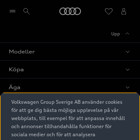
Meny
Upp
Välj återförsäljare
Modeller
Köpa
Alla modeller
Elbilar
Äga
Privaterbjudanden
Laddhybrider
Volkswagen Group Sverige AB använder cookies
Privatleasing
Tjänstebil
Service & tillbehör
A6 modellerna
för att ge dig bästa möjliga upplevelse på vår
Nya bilar i lager
webbplats, till exempel för att anpassa innehåll
Audi digital services
SUV
Om Audi Sverige
Tjänstebil
och annonser tillhandahålla funktioner för
Begagnade bilar i lager
Originaltillbehör - köp online
sociala medier och för att analysera
Avant
Business lease online
Audi approved :plus - så gott som nya