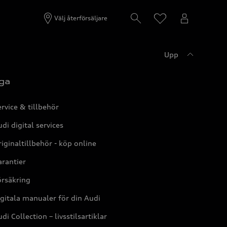
Välj återförsäljare
Upp
ga
rvice & tillbehör
di digital services
iginaltillbehör - köp online
rantier
örsäkring
gitala manualer för din Audi
di Collection – livsstilsartiklar