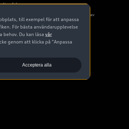
nliga frågor
/3G nätet stängs ned - Hur påverkas min bil av
bplats, till exempel för att anpassa
etta?
afiken. För bästa användarupplevelse
na behov. Du kan läsa
vår
ycke genom att klicka på "Anpassa
Acceptera alla