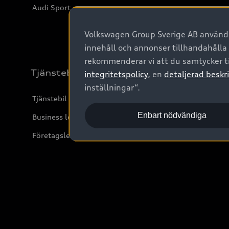
Audi Sport
Volkswagen Group Sverige AB använder
innehåll och annonser tillhandahålla
rekommenderar vi att du samtycker ti
Tjänstebil
integritetspolicy
, en
detaljerad beskri
inställningar“.
Tjänstebil
Enbart nödvändiga
Business lease online
Företagsleasing