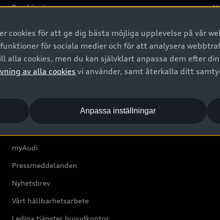
Provkörning
Va
2G
 cookies för att ge dig bästa möjliga upplevelse på vår web
d
 funktioner för sociala medier och för att analysera webbtr
ll alla cookies, men du kan självklart anpassa dem efter di
Om Audi Sverige
vning av alla cookies
vi använder, samt återkalla ditt samt
Kontakta oss
Anpassa inställningar
Boka Service online
Audi Återförsäljare/-serviceverkstad
myAudi
Pressmeddelanden
Nyhetsbrev
Vårt hållbarhetsarbete
Lediga tjänster huvudkontor