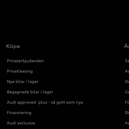
Köpa
Ä
Privaterbjudanden
Se
Privatleasing
Au
Nya bilar i lager
Or
Begagnade bilar i lager
Ga
Audi approved :plus - så gott som nya
F
Finansiering
Di
Audi exclusive
Au