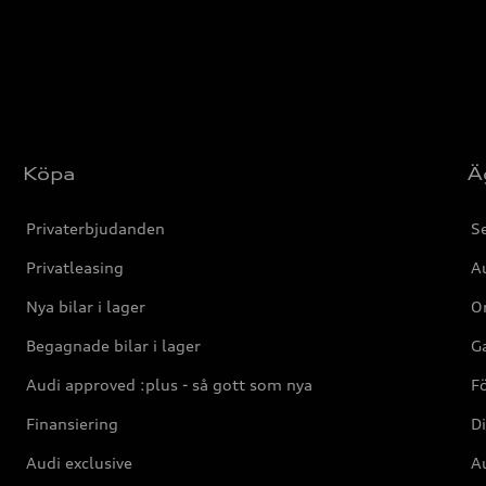
Köpa
Ä
Privaterbjudanden
Se
Privatleasing
Au
Nya bilar i lager
Or
Begagnade bilar i lager
Ga
Audi approved :plus - så gott som nya
F
Finansiering
Di
Audi exclusive
Au