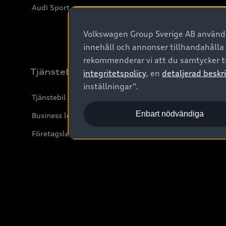
Audi Sport
Volkswagen Group Sverige AB använder
innehåll och annonser tillhandahålla
rekommenderar vi att du samtycker ti
Tjänstebil
integritetspolicy
, en
detaljerad beskri
inställningar“.
Tjänstebil
Enbart nödvändiga
Business lease online
Företagsleasing