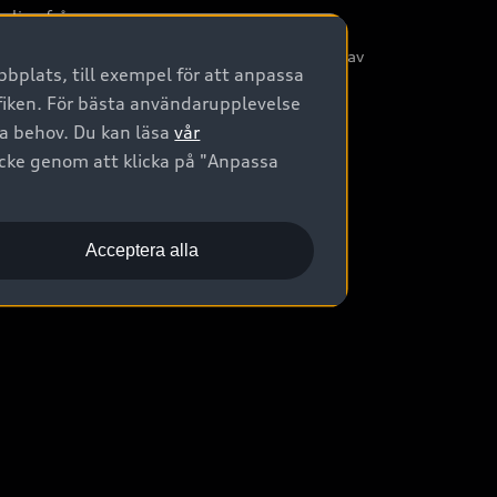
nliga frågor
/3G nätet stängs ned - Hur påverkas min bil av
bplats, till exempel för att anpassa
etta?
afiken. För bästa användarupplevelse
na behov. Du kan läsa
vår
ycke genom att klicka på "Anpassa
Acceptera alla