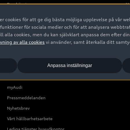
Provkörning
Va
2G
 cookies för att ge dig bästa möjliga upplevelse på vår web
d
 funktioner för sociala medier och för att analysera webbtr
ll alla cookies, men du kan självklart anpassa dem efter di
Om Audi Sverige
vning av alla cookies
vi använder, samt återkalla ditt samt
Kontakta oss
Anpassa inställningar
Boka Service online
Audi Återförsäljare/-serviceverkstad
myAudi
Pressmeddelanden
Nyhetsbrev
Vårt hållbarhetsarbete
Lediga tjänster huvudkontor