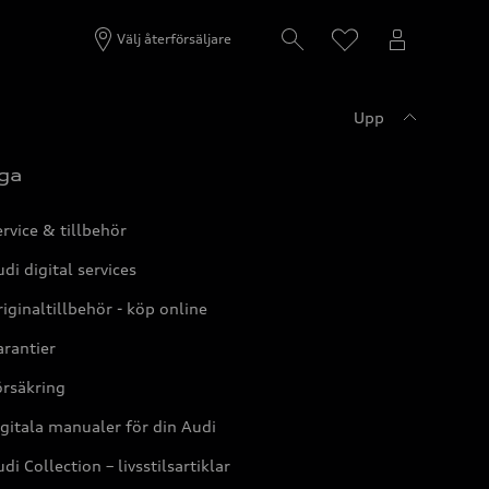
Välj återförsäljare
Upp
ga
rvice & tillbehör
di digital services
iginaltillbehör - köp online
rantier
örsäkring
gitala manualer för din Audi
di Collection – livsstilsartiklar