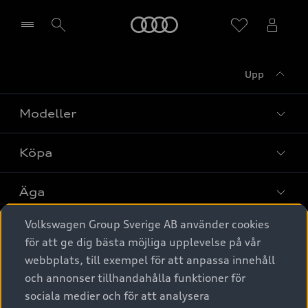
Meny
Upp
Välj återförsäljare
Modeller
Köpa
Alla modeller
Elbilar
Äga
Privaterbjudanden
Laddhybrider
Volkswagen Group Sverige AB använder cookies
Privatleasing
Tjänstebil
Service & tillbehör
A6 modellerna
för att ge dig bästa möjliga upplevelse på vår
Nya bilar i lager
webbplats, till exempel för att anpassa innehåll
Audi digital services
SUV
Om Audi Sverige
Tjänstebil
och annonser tillhandahålla funktioner för
Begagnade bilar i lager
Originaltillbehör - köp online
sociala medier och för att analysera
Avant
Business lease online
Audi approved :plus - så gott som nya