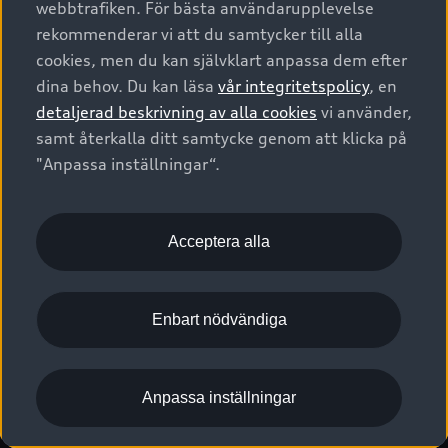
webbtrafiken. För bästa användarupplevelse
Kontakta oss
Garantier
Sportback
Företagsleasing
rekommenderar vi att du samtycker till alla
Finansiering
Boka Service online
Försäkring
cookies, men du kan självklart anpassa dem efter
Audi Sport
Audi exclusive
dina behov. Du kan läsa
vår integritetspolicy
, en
Audi Återförsäljare/-serviceverkstad
Digitala manualer för din Audi
© 2026 AUDI SVERIGE. All Rights Reserved.
detaljerad beskrivning av alla cookies
vi använder,
Provkörning
myAudi
Audi Collection – livsstilsartiklar
samt återkalla ditt samtycke genom att klicka på
Utgivare
Juridiskt
Juridiskt Audi AG
"Anpassa inställningar“.
Pressmeddelanden
Juridiskt Audi Digital Giveaway
Vanliga frågor
Tillgänglighetsredogörelse
Cookies
Nyhetsbrev
2G/3G nätet stängs ned - Hur påverkas min bil av detta?
Anpassa inställningar för cookies
Acceptera alla
Vårt hållbarhetsarbete
Visselblåsarkanaler
Lediga tjänster huvudkontor
Enbart nödvändiga
Lediga tjänster hos Audi Återförsäljare
Kommentar till mediauppgifter om dataläcka
Anpassa inställningar