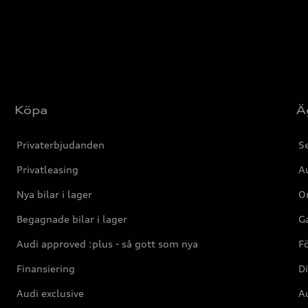
Köpa
Ä
Privaterbjudanden
Se
Privatleasing
Au
Nya bilar i lager
Or
Begagnade bilar i lager
Ga
Audi approved :plus - så gott som nya
F
Finansiering
Di
Audi exclusive
Au