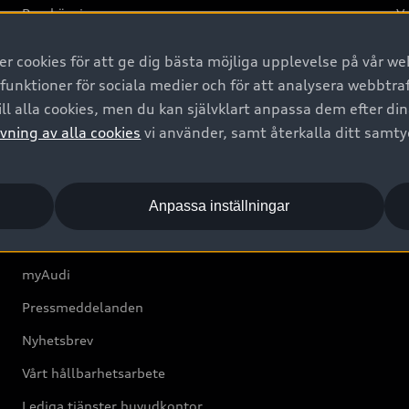
Provkörning
Va
2G
 cookies för att ge dig bästa möjliga upplevelse på vår web
d
 funktioner för sociala medier och för att analysera webbtr
ll alla cookies, men du kan självklart anpassa dem efter di
Om Audi Sverige
vning av alla cookies
vi använder, samt återkalla ditt samt
Kontakta oss
Anpassa inställningar
Boka Service online
Audi Återförsäljare/-serviceverkstad
myAudi
Pressmeddelanden
Nyhetsbrev
Vårt hållbarhetsarbete
Lediga tjänster huvudkontor