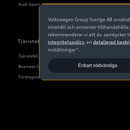
Audi Sport
Volkswagen Group Sverige AB använder
innehåll och annonser tillhandahålla
rekommenderar vi att du samtycker ti
Tjänstebil
integritetspolicy
, en
detaljerad beskri
inställningar“.
Tjänstebil
Enbart nödvändiga
Business lease online
Företagsleasing