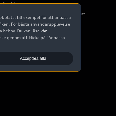
nliga frågor
/3G nätet stängs ned - Hur påverkas min bil av
bplats, till exempel för att anpassa
etta?
afiken. För bästa användarupplevelse
na behov. Du kan läsa
vår
ycke genom att klicka på "Anpassa
Acceptera alla