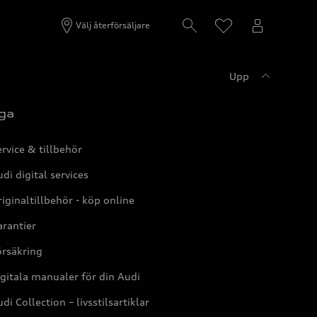
Välj återförsäljare
Upp
ga
rvice & tillbehör
di digital services
iginaltillbehör - köp online
rantier
örsäkring
gitala manualer för din Audi
di Collection – livsstilsartiklar