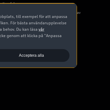
nliga frågor
/3G nätet stängs ned - Hur påverkas min bil av
bplats, till exempel för att anpassa
etta?
afiken. För bästa användarupplevelse
na behov. Du kan läsa
vår
ycke genom att klicka på "Anpassa
Acceptera alla