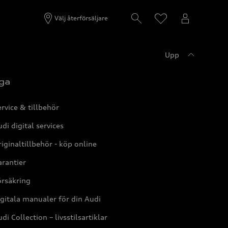
Välj återförsäljare
Upp
ga
rvice & tillbehör
di digital services
iginaltillbehör - köp online
rantier
örsäkring
gitala manualer för din Audi
di Collection – livsstilsartiklar