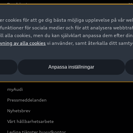
Provkörning
Va
2G
 cookies för att ge dig bästa möjliga upplevelse på vår web
d
 funktioner för sociala medier och för att analysera webbtr
ll alla cookies, men du kan självklart anpassa dem efter di
Om Audi Sverige
vning av alla cookies
vi använder, samt återkalla ditt samt
Kontakta oss
Anpassa inställningar
Boka Service online
Audi Återförsäljare/-serviceverkstad
myAudi
Pressmeddelanden
Nyhetsbrev
Vårt hållbarhetsarbete
Lediga tjänster huvudkontor