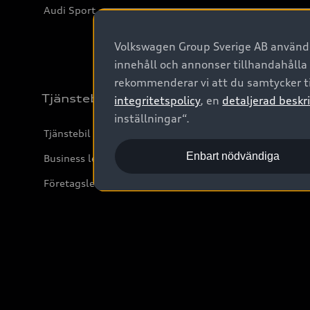
Audi Sport
Volkswagen Group Sverige AB använder
innehåll och annonser tillhandahålla
rekommenderar vi att du samtycker ti
Tjänstebil
integritetspolicy
, en
detaljerad beskri
inställningar“.
Tjänstebil
Enbart nödvändiga
Business lease online
Företagsleasing