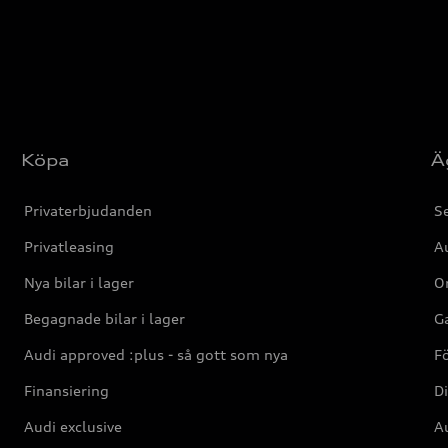
Köpa
Ä
Privaterbjudanden
Se
Privatleasing
Au
Nya bilar i lager
Or
Begagnade bilar i lager
Ga
Audi approved :plus - så gott som nya
F
Finansiering
Di
Audi exclusive
Au