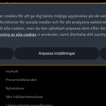
Provkörning
Va
2G
 cookies för att ge dig bästa möjliga upplevelse på vår web
d
 funktioner för sociala medier och för att analysera webbtr
ll alla cookies, men du kan självklart anpassa dem efter di
Om Audi Sverige
vning av alla cookies
vi använder, samt återkalla ditt samt
Kontakta oss
Anpassa inställningar
Boka Service online
Audi Återförsäljare/-serviceverkstad
myAudi
Pressmeddelanden
Nyhetsbrev
Vårt hållbarhetsarbete
Lediga tjänster huvudkontor