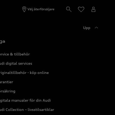
Välj återförsäljare
Upp
ga
rvice & tillbehör
di digital services
iginaltillbehör - köp online
rantier
örsäkring
gitala manualer för din Audi
di Collection – livsstilsartiklar