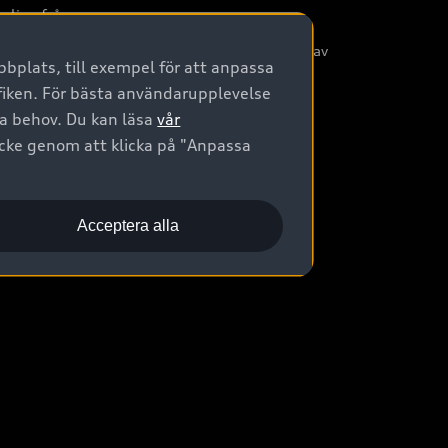
nliga frågor
/3G nätet stängs ned - Hur påverkas min bil av
bplats, till exempel för att anpassa
etta?
afiken. För bästa användarupplevelse
na behov. Du kan läsa
vår
ycke genom att klicka på "Anpassa
Acceptera alla