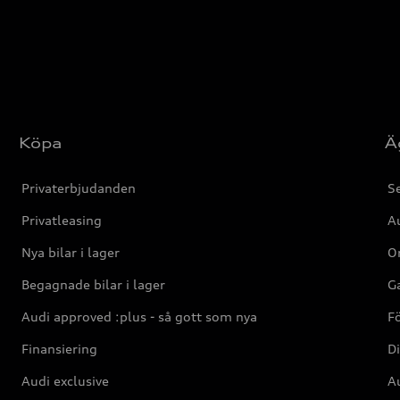
Köpa
Ä
Privaterbjudanden
Se
Privatleasing
Au
Nya bilar i lager
Or
Begagnade bilar i lager
Ga
Audi approved :plus - så gott som nya
F
Finansiering
Di
Audi exclusive
Au