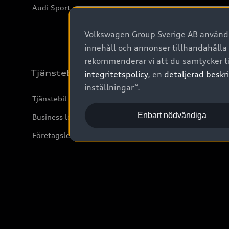
Audi Sport
Volkswagen Group Sverige AB använder
innehåll och annonser tillhandahålla
rekommenderar vi att du samtycker ti
Tjänstebil
integritetspolicy
, en
detaljerad beskri
inställningar“.
Tjänstebil
Enbart nödvändiga
Business lease online
Företagsleasing