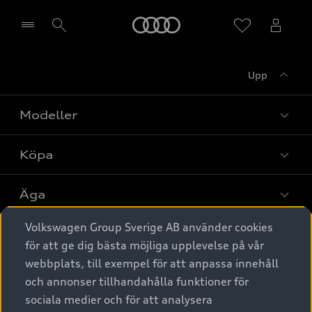
Meny
Upp
Välj återförsäljare
Modeller
Köpa
Alla modeller
Elbilar
Äga
Privaterbjudanden
Laddhybrider
Volkswagen Group Sverige AB använder cookies
Privatleasing
Tjänstebil
Service & tillbehör
A6 modellerna
för att ge dig bästa möjliga upplevelse på vår
Nya bilar i lager
webbplats, till exempel för att anpassa innehåll
Audi digital services
SUV
Om Audi Sverige
Tjänstebil
och annonser tillhandahålla funktioner för
Begagnade bilar i lager
Originaltillbehör - köp online
sociala medier och för att analysera
Avant
Business lease online
Audi approved :plus - så gott som nya