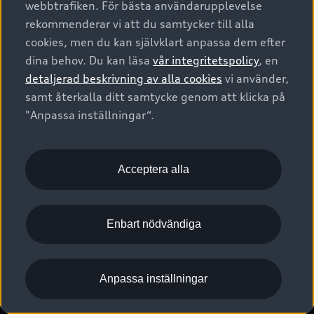
webbtrafiken. För bästa användarupplevelse
Kontakta oss
Garantier
Sportback
Företagsleasing
rekommenderar vi att du samtycker till alla
Finansiering
Boka Service online
Försäkring
cookies, men du kan självklart anpassa dem efter
Audi Sport
Audi exclusive
dina behov. Du kan läsa
vår integritetspolicy
, en
Audi Återförsäljare/-serviceverkstad
Digitala manualer för din Audi
© 2026 AUDI SVERIGE. All Rights Reserved.
detaljerad beskrivning av alla cookies
vi använder,
Provkörning
myAudi
Audi Collection – livsstilsartiklar
samt återkalla ditt samtycke genom att klicka på
Utgivare
Juridiskt
Juridiskt Audi AG
"Anpassa inställningar“.
Pressmeddelanden
Juridiskt Audi Digital Giveaway
Vanliga frågor
Tillgänglighetsredogörelse
Cookies
Nyhetsbrev
2G/3G nätet stängs ned - Hur påverkas min bil av detta?
Anpassa inställningar för cookies
Acceptera alla
Vårt hållbarhetsarbete
Visselblåsarkanaler
Lediga tjänster huvudkontor
Enbart nödvändiga
Lediga tjänster hos Audi Återförsäljare
Kommentar till mediauppgifter om dataläcka
Anpassa inställningar