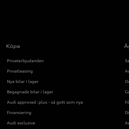
Köpa
Ä
Privaterbjudanden
Se
Privatleasing
Au
Nya bilar i lager
Or
Begagnade bilar i lager
Ga
Audi approved :plus - så gott som nya
F
Finansiering
Di
Audi exclusive
Au