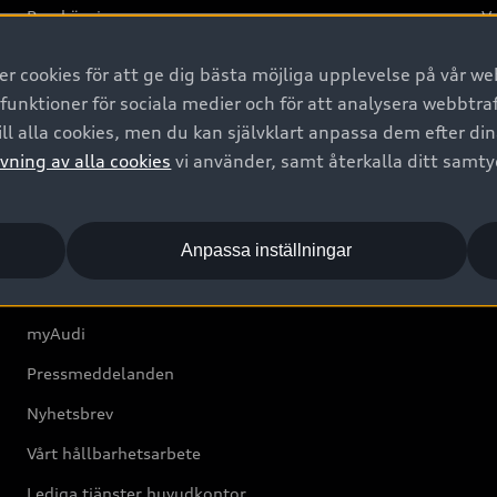
Provkörning
Va
2G
 cookies för att ge dig bästa möjliga upplevelse på vår web
d
 funktioner för sociala medier och för att analysera webbtr
ll alla cookies, men du kan självklart anpassa dem efter di
Om Audi Sverige
vning av alla cookies
vi använder, samt återkalla ditt samt
Kontakta oss
Anpassa inställningar
Boka Service online
Audi Återförsäljare/-serviceverkstad
myAudi
Pressmeddelanden
Nyhetsbrev
Vårt hållbarhetsarbete
Lediga tjänster huvudkontor