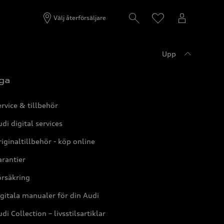
Välj återförsäljare
Upp
ga
rvice & tillbehör
di digital services
iginaltillbehör - köp online
rantier
örsäkring
gitala manualer för din Audi
di Collection – livsstilsartiklar