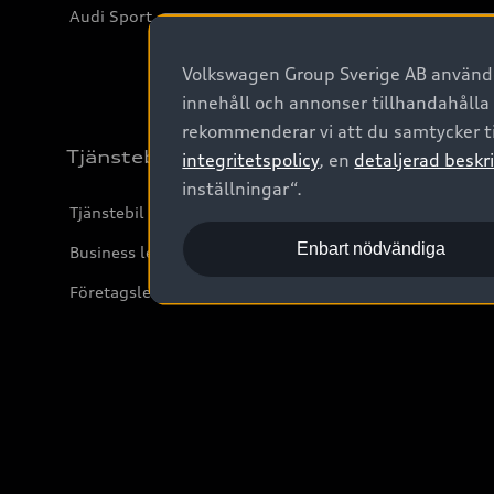
Audi Sport
Volkswagen Group Sverige AB använder
innehåll och annonser tillhandahålla
rekommenderar vi att du samtycker ti
Tjänstebil
integritetspolicy
, en
detaljerad beskri
inställningar“.
Tjänstebil
Enbart nödvändiga
Business lease online
Företagsleasing