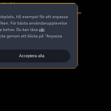
nliga frågor
/3G nätet stängs ned - Hur påverkas min bil av
bplats, till exempel för att anpassa
etta?
afiken. För bästa användarupplevelse
na behov. Du kan läsa
vår
ycke genom att klicka på "Anpassa
Acceptera alla