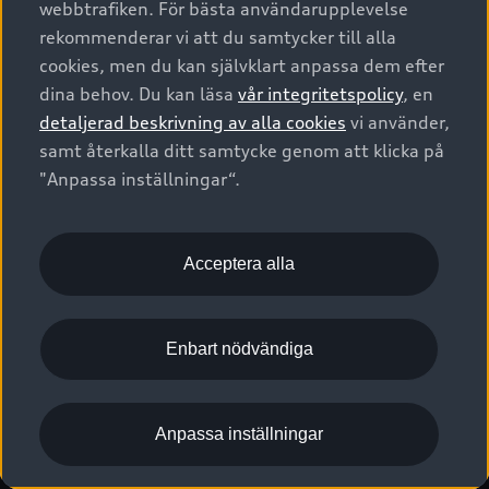
webbtrafiken. För bästa användarupplevelse
Kontakta oss
Garantier
Sportback
Företagsleasing
rekommenderar vi att du samtycker till alla
Finansiering
Boka Service online
Försäkring
cookies, men du kan självklart anpassa dem efter
Audi Sport
Audi exclusive
dina behov. Du kan läsa
vår integritetspolicy
, en
Audi Återförsäljare/-serviceverkstad
Digitala manualer för din Audi
© 2026 AUDI SVERIGE. All Rights Reserved.
detaljerad beskrivning av alla cookies
vi använder,
Provkörning
myAudi
Audi Collection – livsstilsartiklar
samt återkalla ditt samtycke genom att klicka på
Utgivare
Juridiskt
Juridiskt Audi AG
"Anpassa inställningar“.
Pressmeddelanden
Juridiskt Audi Digital Giveaway
Vanliga frågor
Tillgänglighetsredogörelse
Cookies
Nyhetsbrev
2G/3G nätet stängs ned - Hur påverkas min bil av detta?
Anpassa inställningar för cookies
Acceptera alla
Vårt hållbarhetsarbete
Visselblåsarkanaler
Lediga tjänster huvudkontor
Enbart nödvändiga
Lediga tjänster hos Audi Återförsäljare
Kommentar till mediauppgifter om dataläcka
Anpassa inställningar