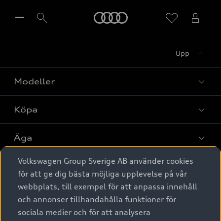
Meny
Upp
Välj återförsäljare
Modeller
Köpa
Alla modeller
Elbilar
Äga
Privaterbjudanden
Laddhybrider
Volkswagen Group Sverige AB använder cookies
Privatleasing
Tjänstebil
Service & tillbehör
A6 modellerna
för att ge dig bästa möjliga upplevelse på vår
Nya bilar i lager
webbplats, till exempel för att anpassa innehåll
Audi digital services
SUV
Om Audi Sverige
Tjänstebil
och annonser tillhandahålla funktioner för
Begagnade bilar i lager
Originaltillbehör - köp online
sociala medier och för att analysera
Avant
Business lease online
Audi approved :plus - så gott som nya