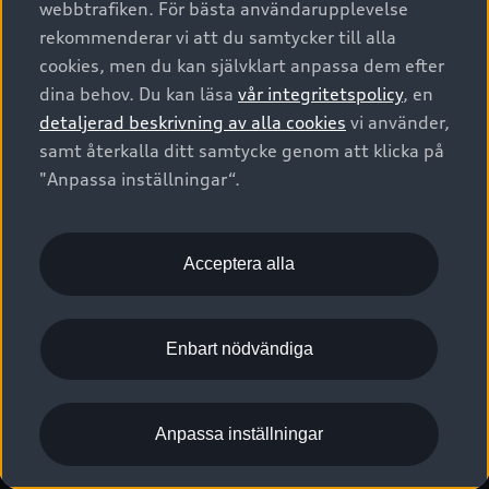
webbtrafiken. För bästa användarupplevelse
Kontakta oss
Garantier
Sportback
Företagsleasing
rekommenderar vi att du samtycker till alla
Finansiering
Boka Service online
Försäkring
cookies, men du kan självklart anpassa dem efter
Audi Sport
Audi exclusive
dina behov. Du kan läsa
vår integritetspolicy
, en
Audi Återförsäljare/-serviceverkstad
Digitala manualer för din Audi
© 2026 AUDI SVERIGE. All Rights Reserved.
detaljerad beskrivning av alla cookies
vi använder,
Provkörning
myAudi
Audi Collection – livsstilsartiklar
samt återkalla ditt samtycke genom att klicka på
Utgivare
Juridiskt
Juridiskt Audi AG
"Anpassa inställningar“.
Pressmeddelanden
Juridiskt Audi Digital Giveaway
Vanliga frågor
Tillgänglighetsredogörelse
Cookies
Nyhetsbrev
2G/3G nätet stängs ned - Hur påverkas min bil av detta?
Anpassa inställningar för cookies
Acceptera alla
Vårt hållbarhetsarbete
Visselblåsarkanaler
Lediga tjänster huvudkontor
Enbart nödvändiga
Lediga tjänster hos Audi Återförsäljare
Kommentar till mediauppgifter om dataläcka
Anpassa inställningar