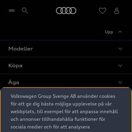
Meny
Upp
Välj återförsäljare
Modeller
Köpa
Alla modeller
Elbilar
Äga
Privaterbjudanden
Laddhybrider
Volkswagen Group Sverige AB använder cookies
Privatleasing
Tjänstebil
Service & tillbehör
A6 modellerna
för att ge dig bästa möjliga upplevelse på vår
Nya bilar i lager
webbplats, till exempel för att anpassa innehåll
Audi digital services
SUV
Om Audi Sverige
Tjänstebil
och annonser tillhandahålla funktioner för
Begagnade bilar i lager
Originaltillbehör - köp online
sociala medier och för att analysera
Avant
Business lease online
Audi approved :plus - så gott som nya