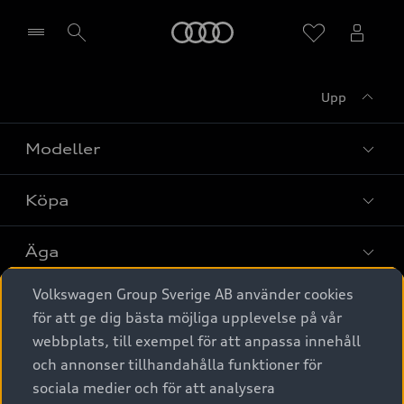
Meny
Upp
Välj återförsäljare
Modeller
Köpa
Alla modeller
Elbilar
Äga
Privaterbjudanden
Laddhybrider
Volkswagen Group Sverige AB använder cookies
Privatleasing
Tjänstebil
Service & tillbehör
A6 modellerna
för att ge dig bästa möjliga upplevelse på vår
Nya bilar i lager
webbplats, till exempel för att anpassa innehåll
Audi digital services
SUV
Om Audi Sverige
Tjänstebil
och annonser tillhandahålla funktioner för
Begagnade bilar i lager
Originaltillbehör - köp online
sociala medier och för att analysera
Avant
Business lease online
Audi approved :plus - så gott som nya