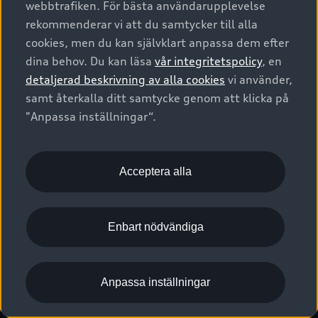
webbtrafiken. För bästa användarupplevelse
Kontakta oss
Garantier
Sportback
Företagsleasing
rekommenderar vi att du samtycker till alla
Finansiering
Boka Service online
Försäkring
cookies, men du kan självklart anpassa dem efter
Audi Sport
Audi exclusive
dina behov. Du kan läsa
vår integritetspolicy
, en
Audi Återförsäljare/-serviceverkstad
Digitala manualer för din Audi
© 2026 AUDI SVERIGE. All Rights Reserved.
detaljerad beskrivning av alla cookies
vi använder,
Provkörning
myAudi
Audi Collection – livsstilsartiklar
samt återkalla ditt samtycke genom att klicka på
Utgivare
Juridiskt
Juridiskt Audi AG
"Anpassa inställningar“.
Pressmeddelanden
Juridiskt Audi Digital Giveaway
Vanliga frågor
Tillgänglighetsredogörelse
Cookies
Nyhetsbrev
2G/3G nätet stängs ned - Hur påverkas min bil av detta?
Anpassa inställningar för cookies
Acceptera alla
Vårt hållbarhetsarbete
Visselblåsarkanaler
Lediga tjänster huvudkontor
Enbart nödvändiga
Lediga tjänster hos Audi Återförsäljare
Kommentar till mediauppgifter om dataläcka
Anpassa inställningar