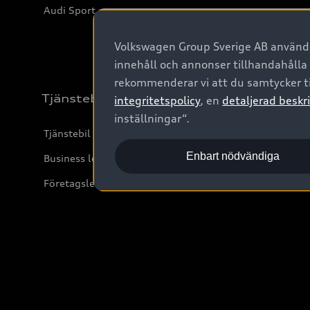
Audi Sport
Volkswagen Group Sverige AB använder
innehåll och annonser tillhandahålla
rekommenderar vi att du samtycker ti
Tjänstebil
integritetspolicy
, en
detaljerad beskri
inställningar“.
Tjänstebil
Enbart nödvändiga
Business lease online
Företagsleasing