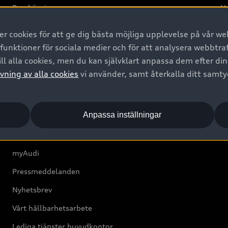
Provkörning
Va
2G
 cookies för att ge dig bästa möjliga upplevelse på vår web
d
 funktioner för sociala medier och för att analysera webbtr
ll alla cookies, men du kan självklart anpassa dem efter di
Om Audi Sverige
vning av alla cookies
vi använder, samt återkalla ditt samt
Kontakta oss
Anpassa inställningar
Boka Service online
Audi Återförsäljare/-serviceverkstad
myAudi
Pressmeddelanden
Nyhetsbrev
Vårt hållbarhetsarbete
Lediga tjänster huvudkontor