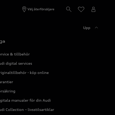
Välj återförsäljare
Upp
ga
rvice & tillbehör
di digital services
iginaltillbehör - köp online
rantier
örsäkring
gitala manualer för din Audi
di Collection – livsstilsartiklar