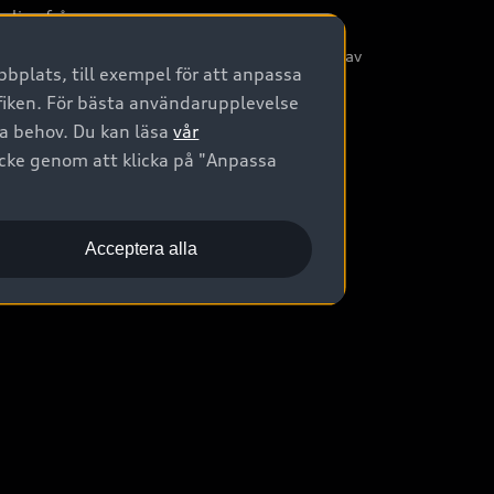
nliga frågor
/3G nätet stängs ned - Hur påverkas min bil av
bplats, till exempel för att anpassa
etta?
afiken. För bästa användarupplevelse
na behov. Du kan läsa
vår
ycke genom att klicka på "Anpassa
Acceptera alla