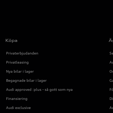
Köpa
Ä
Privaterbjudanden
Se
Privatleasing
Au
Nya bilar i lager
Or
Begagnade bilar i lager
Ga
Audi approved :plus - så gott som nya
F
Finansiering
Di
Audi exclusive
Au