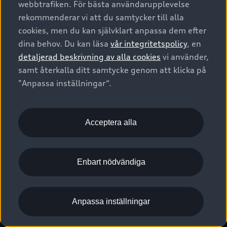
webbtrafiken. För bästa användarupplevelse
Kontakta oss
Garantier
Sportback
Företagsleasing
rekommenderar vi att du samtycker till alla
Finansiering
Boka Service online
Försäkring
cookies, men du kan självklart anpassa dem efter
Audi Sport
Audi exclusive
dina behov. Du kan läsa
vår integritetspolicy
, en
Audi Återförsäljare/-serviceverkstad
Digitala manualer för din Audi
© 2026 AUDI SVERIGE. All Rights Reserved.
detaljerad beskrivning av alla cookies
vi använder,
Provkörning
myAudi
Audi Collection – livsstilsartiklar
samt återkalla ditt samtycke genom att klicka på
Utgivare
Juridiskt
Juridiskt Audi AG
"Anpassa inställningar“.
Pressmeddelanden
Juridiskt Audi Digital Giveaway
Vanliga frågor
Tillgänglighetsredogörelse
Cookies
Nyhetsbrev
2G/3G nätet stängs ned - Hur påverkas min bil av detta?
Anpassa inställningar för cookies
Acceptera alla
Vårt hållbarhetsarbete
Visselblåsarkanaler
Lediga tjänster huvudkontor
Enbart nödvändiga
Lediga tjänster hos Audi Återförsäljare
Kommentar till mediauppgifter om dataläcka
Anpassa inställningar