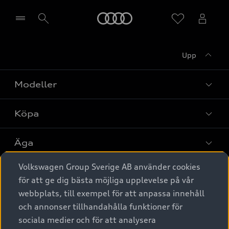
Meny
Upp
Välj återförsäljare
Modeller
Köpa
Alla modeller
Elbilar
Äga
Privaterbjudanden
Laddhybrider
Volkswagen Group Sverige AB använder cookies
Privatleasing
Tjänstebil
Service & tillbehör
A6 modellerna
för att ge dig bästa möjliga upplevelse på vår
Nya bilar i lager
webbplats, till exempel för att anpassa innehåll
Audi digital services
SUV
Om Audi Sverige
Tjänstebil
och annonser tillhandahålla funktioner för
Begagnade bilar i lager
Originaltillbehör - köp online
sociala medier och för att analysera
Avant
Business lease online
Audi approved :plus - så gott som nya