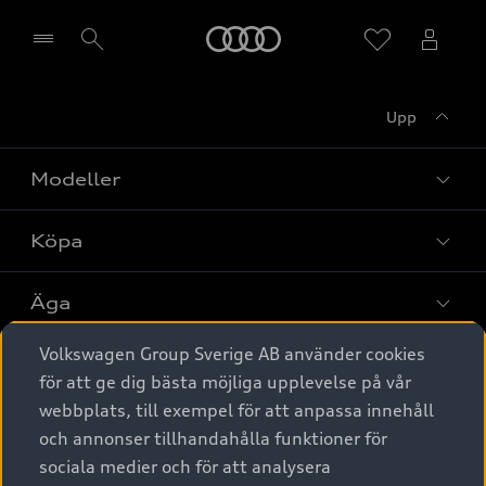
Meny
Upp
Välj återförsäljare
Modeller
Köpa
Alla modeller
Elbilar
Äga
Privaterbjudanden
Laddhybrider
Volkswagen Group Sverige AB använder cookies
Privatleasing
Tjänstebil
Service & tillbehör
A6 modellerna
för att ge dig bästa möjliga upplevelse på vår
Nya bilar i lager
webbplats, till exempel för att anpassa innehåll
Audi digital services
SUV
Om Audi Sverige
Tjänstebil
och annonser tillhandahålla funktioner för
Begagnade bilar i lager
Originaltillbehör - köp online
sociala medier och för att analysera
Avant
Business lease online
Audi approved :plus - så gott som nya