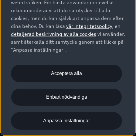
webbtrafiken. För bästa användarupplevelse
Kontakta oss
Garantier
Sportback
Företagsleasing
rekommenderar vi att du samtycker till alla
Finansiering
Boka Service online
Försäkring
cookies, men du kan självklart anpassa dem efter
Audi Sport
Audi exclusive
dina behov. Du kan läsa
vår integritetspolicy
, en
Audi Återförsäljare/-serviceverkstad
Digitala manualer för din Audi
© 2026 AUDI SVERIGE. All Rights Reserved.
detaljerad beskrivning av alla cookies
vi använder,
Provkörning
myAudi
Audi Collection – livsstilsartiklar
samt återkalla ditt samtycke genom att klicka på
Utgivare
Juridiskt
Juridiskt Audi AG
"Anpassa inställningar“.
Pressmeddelanden
Juridiskt Audi Digital Giveaway
Vanliga frågor
Tillgänglighetsredogörelse
Cookies
Nyhetsbrev
2G/3G nätet stängs ned - Hur påverkas min bil av detta?
Anpassa inställningar för cookies
Acceptera alla
Vårt hållbarhetsarbete
Visselblåsarkanaler
Lediga tjänster huvudkontor
Enbart nödvändiga
Lediga tjänster hos Audi Återförsäljare
Kommentar till mediauppgifter om dataläcka
Anpassa inställningar