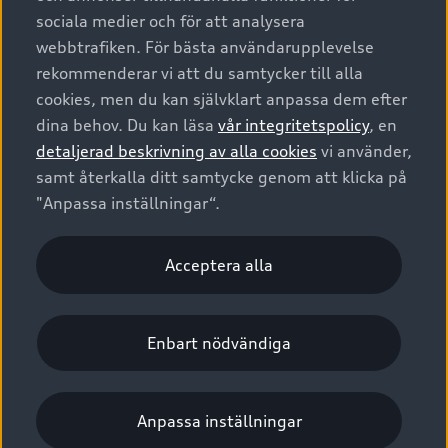
Privatleasing
sociala medier och för att analysera
Tjänstebil
Service & tillbehör
A6 modellerna
webbtrafiken. För bästa användarupplevelse
Nya bilar i lager
Audi digital services
rekommenderar vi att du samtycker till alla
SUV
Om Audi Sverige
Tjänstebil
Begagnade bilar i lager
cookies, men du kan självklart anpassa dem efter
Originaltillbehör - köp online
Avant
dina behov. Du kan läsa
vår integritetspolicy
, en
Business lease online
Audi approved :plus - så gott som nya
Kontakta oss
detaljerad beskrivning av alla cookies
vi använder,
Garantier
Sportback
Företagsleasing
Finansiering
samt återkalla ditt samtycke genom att klicka på
Boka Service online
Försäkring
Audi Sport
"Anpassa inställningar“.
Audi exclusive
Audi Återförsäljare/-serviceverkstad
Digitala manualer för din Audi
© 2026 AUDI SVERIGE. All Rights Reserved.
Provkörning
Acceptera alla
myAudi
Utgivare
Juridiskt
Juridiskt Audi AG
Audi Collection – livsstilsartiklar
Juridiskt Audi Digital Giveaway
Pressmeddelanden
Vanliga frågor
Tillgänglighetsredogörelse
Cookies
Enbart nödvändiga
Nyhetsbrev
Anpassa inställningar för cookies
2G/3G nätet stängs ned - Hur påverkas min bil av detta?
Visselblåsarkanaler
Vårt hållbarhetsarbete
Anpassa inställningar
Lediga tjänster huvudkontor