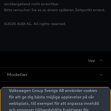
vorübergehend nicht erreichbar.
Bitte versuchen Sie es zu einem späteren Zeitpunkt erneut.
©
2026
AUDI AG. All rights reserved.
Upp
Modeller
Köpa
Volkswagen Group Sverige AB använder cookies
Alla modeller
för att ge dig bästa möjliga upplevelse på vår
Elbilar
Äga
webbplats, till exempel för att anpassa innehåll
Privaterbjudanden
och annonser tillhandahålla funktioner för
Laddhybrider