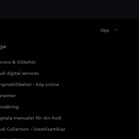
Upp
ga
rvice & tillbehör
di digital services
iginaltillbehör - köp online
rantier
örsäkring
gitala manualer för din Audi
di Collection – livsstilsartiklar