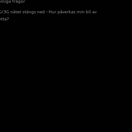
nliga frågor
/3G nätet stängs ned - Hur påverkas min bil av
etta?