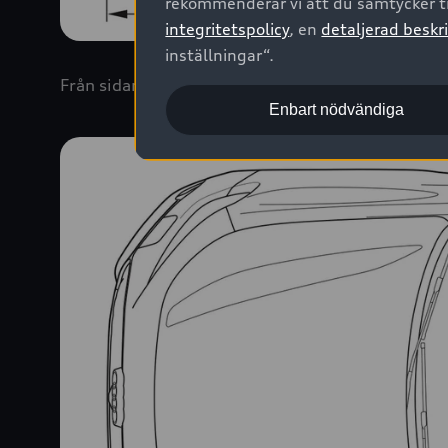
rekommenderar vi att du samtycker ti
integritetspolicy
, en
detaljerad beskri
inställningar“.
Från sidan
Enbart nödvändiga