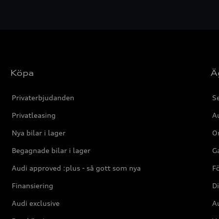
Köpa
Ä
Privaterbjudanden
Se
Privatleasing
Au
Nya bilar i lager
Or
Begagnade bilar i lager
Ga
Audi approved :plus - så gott som nya
F
Finansiering
Di
Audi exclusive
Au