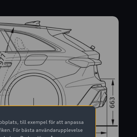
bplats, till exempel för att anpassa
afiken. För bästa användarupplevelse