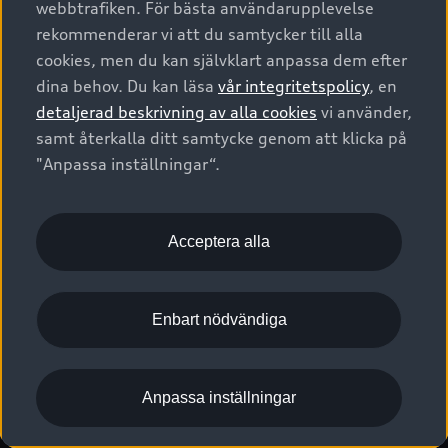
webbtrafiken. För bästa användarupplevelse
Kontakta oss
Garantier
Sportback
Företagsleasing
rekommenderar vi att du samtycker till alla
Finansiering
Boka Service online
Försäkring
cookies, men du kan självklart anpassa dem efter
Audi Sport
Audi exclusive
dina behov. Du kan läsa
vår integritetspolicy
, en
Audi Återförsäljare/-serviceverkstad
Digitala manualer för din Audi
© 2026 AUDI SVERIGE. All Rights Reserved.
detaljerad beskrivning av alla cookies
vi använder,
Provkörning
myAudi
Audi Collection – livsstilsartiklar
samt återkalla ditt samtycke genom att klicka på
Utgivare
Juridiskt
Juridiskt Audi AG
"Anpassa inställningar“.
Pressmeddelanden
Juridiskt Audi Digital Giveaway
Vanliga frågor
Tillgänglighetsredogörelse
Cookies
Nyhetsbrev
2G/3G nätet stängs ned - Hur påverkas min bil av detta?
Anpassa inställningar för cookies
Acceptera alla
Vårt hållbarhetsarbete
Visselblåsarkanaler
Lediga tjänster huvudkontor
Enbart nödvändiga
Lediga tjänster hos Audi Återförsäljare
Kommentar till mediauppgifter om dataläcka
Anpassa inställningar