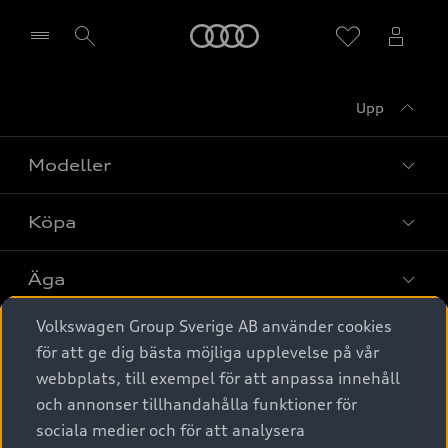
Meny
Upp
Välj återförsäljare
Modeller
Köpa
Alla modeller
Elbilar
Äga
Privaterbjudanden
Laddhybrider
Volkswagen Group Sverige AB använder cookies
Privatleasing
Tjänstebil
Service & tillbehör
A6 modellerna
för att ge dig bästa möjliga upplevelse på vår
Nya bilar i lager
webbplats, till exempel för att anpassa innehåll
Audi digital services
SUV
Om Audi Sverige
Tjänstebil
och annonser tillhandahålla funktioner för
Begagnade bilar i lager
Originaltillbehör - köp online
sociala medier och för att analysera
Avant
Business lease online
Audi approved :plus - så gott som nya