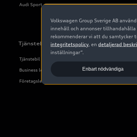
Audi Sport
Volkswagen Group Sverige AB använder
innehåll och annonser tillhandahålla
rekommenderar vi att du samtycker ti
Tjänstebil
integritetspolicy
, en
detaljerad beskri
inställningar“.
Tjänstebil
Enbart nödvändiga
Business lease online
Företagsleasing