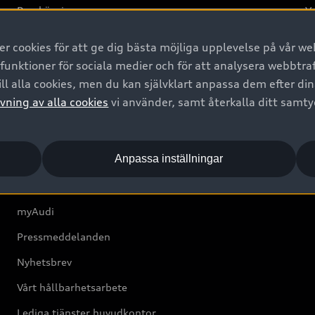
Provkörning
Va
2G
 cookies för att ge dig bästa möjliga upplevelse på vår web
d
 funktioner för sociala medier och för att analysera webbtr
ll alla cookies, men du kan självklart anpassa dem efter di
Om Audi Sverige
vning av alla cookies
vi använder, samt återkalla ditt samt
Kontakta oss
Anpassa inställningar
Boka Service online
Audi Återförsäljare/-serviceverkstad
myAudi
Pressmeddelanden
Nyhetsbrev
Vårt hållbarhetsarbete
Lediga tjänster huvudkontor