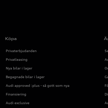
Köpa
Ä
Privaterbjudanden
Se
Privatleasing
Au
Nya bilar i lager
Or
Begagnade bilar i lager
Ga
Audi approved :plus - så gott som nya
F
Finansiering
Di
Audi exclusive
Au