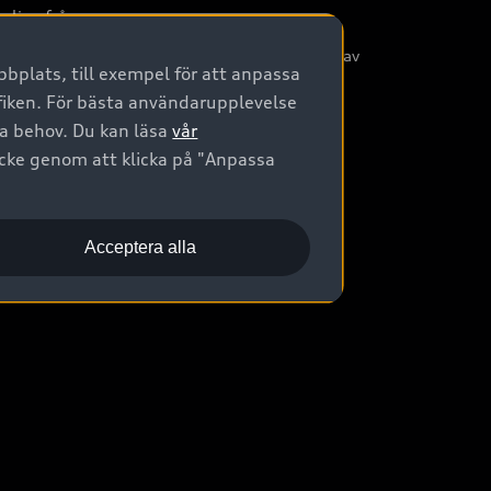
nliga frågor
/3G nätet stängs ned - Hur påverkas min bil av
bplats, till exempel för att anpassa
etta?
afiken. För bästa användarupplevelse
na behov. Du kan läsa
vår
ycke genom att klicka på "Anpassa
Acceptera alla