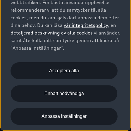
webbtrafiken. För bästa användarupplevelse
Kontakta oss
Garantier
Sportback
Företagsleasing
rekommenderar vi att du samtycker till alla
Finansiering
Boka Service online
Försäkring
cookies, men du kan självklart anpassa dem efter
Audi Sport
Audi exclusive
dina behov. Du kan läsa
vår integritetspolicy
, en
Audi Återförsäljare/-serviceverkstad
Digitala manualer för din Audi
© 2026 AUDI SVERIGE. All Rights Reserved.
detaljerad beskrivning av alla cookies
vi använder,
Provkörning
myAudi
Audi Collection – livsstilsartiklar
samt återkalla ditt samtycke genom att klicka på
Utgivare
Juridiskt
Juridiskt Audi AG
"Anpassa inställningar“.
Pressmeddelanden
Juridiskt Audi Digital Giveaway
Vanliga frågor
Tillgänglighetsredogörelse
Cookies
Nyhetsbrev
2G/3G nätet stängs ned - Hur påverkas min bil av detta?
Anpassa inställningar för cookies
Acceptera alla
Vårt hållbarhetsarbete
Visselblåsarkanaler
Lediga tjänster huvudkontor
Enbart nödvändiga
Lediga tjänster hos Audi Återförsäljare
Kommentar till mediauppgifter om dataläcka
Anpassa inställningar