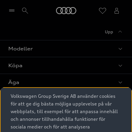
Meny
Upp
Välj återförsäljare
Modeller
Köpa
Alla modeller
Elbilar
Äga
Privaterbjudanden
Laddhybrider
Volkswagen Group Sverige AB använder cookies
Privatleasing
Tjänstebil
Service & tillbehör
A6 modellerna
för att ge dig bästa möjliga upplevelse på vår
Nya bilar i lager
webbplats, till exempel för att anpassa innehåll
Audi digital services
SUV
Om Audi Sverige
Tjänstebil
och annonser tillhandahålla funktioner för
Begagnade bilar i lager
Originaltillbehör - köp online
sociala medier och för att analysera
Avant
Business lease online
Audi approved :plus - så gott som nya