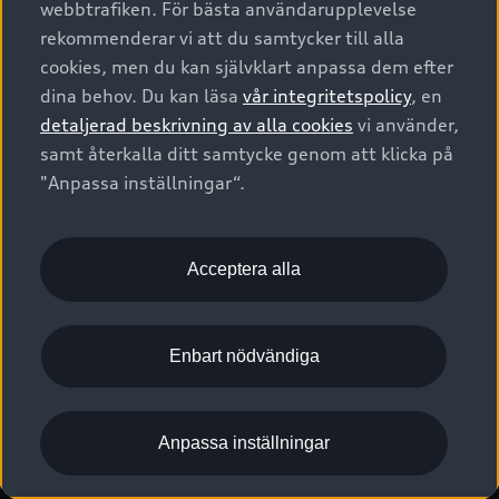
webbtrafiken. För bästa användarupplevelse
Kontakta oss
Garantier
Sportback
Företagsleasing
rekommenderar vi att du samtycker till alla
Finansiering
Boka Service online
Försäkring
cookies, men du kan självklart anpassa dem efter
Audi Sport
Audi exclusive
dina behov. Du kan läsa
vår integritetspolicy
, en
Audi Återförsäljare/-serviceverkstad
Digitala manualer för din Audi
© 2026 AUDI SVERIGE. All Rights Reserved.
detaljerad beskrivning av alla cookies
vi använder,
Provkörning
myAudi
Audi Collection – livsstilsartiklar
samt återkalla ditt samtycke genom att klicka på
Utgivare
Juridiskt
Juridiskt Audi AG
"Anpassa inställningar“.
Pressmeddelanden
Juridiskt Audi Digital Giveaway
Vanliga frågor
Tillgänglighetsredogörelse
Cookies
Nyhetsbrev
2G/3G nätet stängs ned - Hur påverkas min bil av detta?
Anpassa inställningar för cookies
Acceptera alla
Vårt hållbarhetsarbete
Visselblåsarkanaler
Lediga tjänster huvudkontor
Enbart nödvändiga
Lediga tjänster hos Audi Återförsäljare
Kommentar till mediauppgifter om dataläcka
Anpassa inställningar