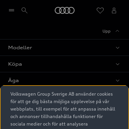
Meny
Upp
Välj återförsäljare
Modeller
Köpa
Alla modeller
Elbilar
Äga
Privaterbjudanden
Laddhybrider
Volkswagen Group Sverige AB använder cookies
Privatleasing
Tjänstebil
Service & tillbehör
A6 modellerna
för att ge dig bästa möjliga upplevelse på vår
Nya bilar i lager
webbplats, till exempel för att anpassa innehåll
Audi digital services
SUV
Om Audi Sverige
Tjänstebil
och annonser tillhandahålla funktioner för
Begagnade bilar i lager
Originaltillbehör - köp online
sociala medier och för att analysera
Avant
Business lease online
Audi approved :plus - så gott som nya