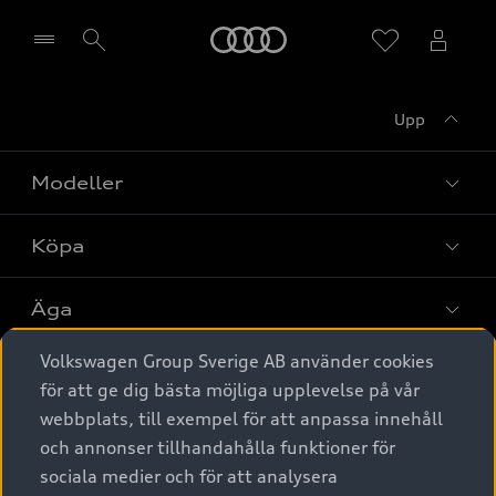
Meny
Upp
Välj återförsäljare
Modeller
Köpa
Alla modeller
Elbilar
Äga
Privaterbjudanden
Laddhybrider
Volkswagen Group Sverige AB använder cookies
Privatleasing
Tjänstebil
Service & tillbehör
A6 modellerna
för att ge dig bästa möjliga upplevelse på vår
Nya bilar i lager
webbplats, till exempel för att anpassa innehåll
Audi digital services
SUV
Om Audi Sverige
Tjänstebil
och annonser tillhandahålla funktioner för
Begagnade bilar i lager
Originaltillbehör - köp online
sociala medier och för att analysera
Avant
Business lease online
Audi approved :plus - så gott som nya