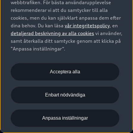
webbtrafiken. För bästa användarupplevelse
Kontakta oss
Garantier
Sportback
Företagsleasing
rekommenderar vi att du samtycker till alla
Finansiering
Boka Service online
Försäkring
cookies, men du kan självklart anpassa dem efter
Audi Sport
Audi exclusive
dina behov. Du kan läsa
vår integritetspolicy
, en
Audi Återförsäljare/-serviceverkstad
Digitala manualer för din Audi
© 2026 AUDI SVERIGE. All Rights Reserved.
detaljerad beskrivning av alla cookies
vi använder,
Provkörning
myAudi
Audi Collection – livsstilsartiklar
samt återkalla ditt samtycke genom att klicka på
Utgivare
Juridiskt
Juridiskt Audi AG
"Anpassa inställningar“.
Pressmeddelanden
Juridiskt Audi Digital Giveaway
Vanliga frågor
Tillgänglighetsredogörelse
Cookies
Nyhetsbrev
2G/3G nätet stängs ned - Hur påverkas min bil av detta?
Anpassa inställningar för cookies
Acceptera alla
Vårt hållbarhetsarbete
Visselblåsarkanaler
Lediga tjänster huvudkontor
Enbart nödvändiga
Lediga tjänster hos Audi Återförsäljare
Kommentar till mediauppgifter om dataläcka
Anpassa inställningar