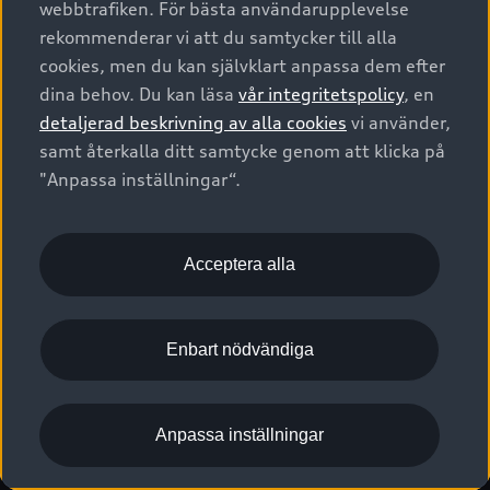
webbtrafiken. För bästa användarupplevelse
Kontakta oss
Garantier
Sportback
Företagsleasing
rekommenderar vi att du samtycker till alla
Finansiering
Boka Service online
Försäkring
cookies, men du kan självklart anpassa dem efter
Audi Sport
Audi exclusive
dina behov. Du kan läsa
vår integritetspolicy
, en
Audi Återförsäljare/-serviceverkstad
Digitala manualer för din Audi
© 2026 AUDI SVERIGE. All Rights Reserved.
detaljerad beskrivning av alla cookies
vi använder,
Provkörning
myAudi
Audi Collection – livsstilsartiklar
samt återkalla ditt samtycke genom att klicka på
Utgivare
Juridiskt
Juridiskt Audi AG
"Anpassa inställningar“.
Pressmeddelanden
Juridiskt Audi Digital Giveaway
Vanliga frågor
Tillgänglighetsredogörelse
Cookies
Nyhetsbrev
2G/3G nätet stängs ned - Hur påverkas min bil av detta?
Anpassa inställningar för cookies
Acceptera alla
Vårt hållbarhetsarbete
Visselblåsarkanaler
Lediga tjänster huvudkontor
Enbart nödvändiga
Lediga tjänster hos Audi Återförsäljare
Kommentar till mediauppgifter om dataläcka
Anpassa inställningar