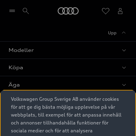
Meny
Upp
Välj återförsäljare
Modeller
Köpa
Alla modeller
Elbilar
Äga
Privaterbjudanden
Laddhybrider
Volkswagen Group Sverige AB använder cookies
Privatleasing
Tjänstebil
Service & tillbehör
A6 modellerna
för att ge dig bästa möjliga upplevelse på vår
Nya bilar i lager
webbplats, till exempel för att anpassa innehåll
Audi digital services
SUV
Om Audi Sverige
Tjänstebil
och annonser tillhandahålla funktioner för
Begagnade bilar i lager
Originaltillbehör - köp online
sociala medier och för att analysera
Avant
Business lease online
Audi approved :plus - så gott som nya