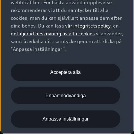
webbtrafiken. För bästa användarupplevelse
Kontakta oss
Garantier
Sportback
Företagsleasing
rekommenderar vi att du samtycker till alla
Finansiering
Boka Service online
Försäkring
cookies, men du kan självklart anpassa dem efter
Audi Sport
Audi exclusive
dina behov. Du kan läsa
vår integritetspolicy
, en
Audi Återförsäljare/-serviceverkstad
Digitala manualer för din Audi
© 2026 AUDI SVERIGE. All Rights Reserved.
detaljerad beskrivning av alla cookies
vi använder,
Provkörning
myAudi
Audi Collection – livsstilsartiklar
samt återkalla ditt samtycke genom att klicka på
Utgivare
Juridiskt
Juridiskt Audi AG
"Anpassa inställningar“.
Pressmeddelanden
Juridiskt Audi Digital Giveaway
Vanliga frågor
Tillgänglighetsredogörelse
Cookies
Nyhetsbrev
2G/3G nätet stängs ned - Hur påverkas min bil av detta?
Anpassa inställningar för cookies
Acceptera alla
Vårt hållbarhetsarbete
Visselblåsarkanaler
Lediga tjänster huvudkontor
Enbart nödvändiga
Lediga tjänster hos Audi Återförsäljare
Kommentar till mediauppgifter om dataläcka
Anpassa inställningar