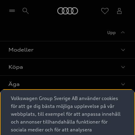
Meny
Upp
Välj återförsäljare
Modeller
Köpa
Alla modeller
Elbilar
Äga
Privaterbjudanden
Laddhybrider
Volkswagen Group Sverige AB använder cookies
Privatleasing
Tjänstebil
Service & tillbehör
A6 modellerna
för att ge dig bästa möjliga upplevelse på vår
Nya bilar i lager
webbplats, till exempel för att anpassa innehåll
Audi digital services
SUV
Om Audi Sverige
Tjänstebil
och annonser tillhandahålla funktioner för
Begagnade bilar i lager
Originaltillbehör - köp online
sociala medier och för att analysera
Avant
Business lease online
Audi approved :plus - så gott som nya