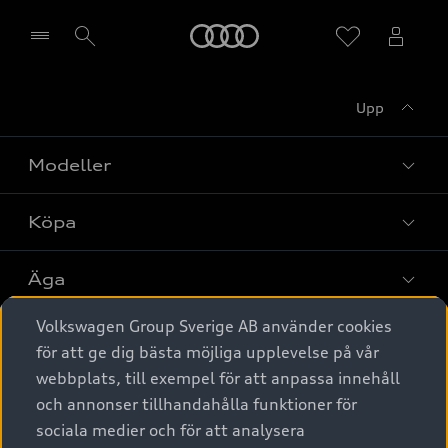
Meny
Upp
Välj återförsäljare
Modeller
Köpa
Alla modeller
Elbilar
Äga
Privaterbjudanden
Laddhybrider
Volkswagen Group Sverige AB använder cookies
Privatleasing
Tjänstebil
Service & tillbehör
A6 modellerna
för att ge dig bästa möjliga upplevelse på vår
Nya bilar i lager
webbplats, till exempel för att anpassa innehåll
Audi digital services
SUV
Om Audi Sverige
Tjänstebil
och annonser tillhandahålla funktioner för
Begagnade bilar i lager
Originaltillbehör - köp online
sociala medier och för att analysera
Avant
Business lease online
Audi approved :plus - så gott som nya