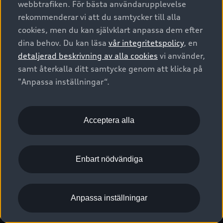
webbtrafiken. För bästa användarupplevelse
Kontakta oss
Garantier
Sportback
Företagsleasing
rekommenderar vi att du samtycker till alla
Finansiering
Boka Service online
Försäkring
cookies, men du kan självklart anpassa dem efter
Audi Sport
Audi exclusive
dina behov. Du kan läsa
vår integritetspolicy
, en
Audi Återförsäljare/-serviceverkstad
Digitala manualer för din Audi
© 2026 AUDI SVERIGE. All Rights Reserved.
detaljerad beskrivning av alla cookies
vi använder,
Provkörning
myAudi
Audi Collection – livsstilsartiklar
samt återkalla ditt samtycke genom att klicka på
Utgivare
Juridiskt
Juridiskt Audi AG
"Anpassa inställningar“.
Pressmeddelanden
Juridiskt Audi Digital Giveaway
Vanliga frågor
Tillgänglighetsredogörelse
Cookies
Nyhetsbrev
2G/3G nätet stängs ned - Hur påverkas min bil av detta?
Anpassa inställningar för cookies
Acceptera alla
Vårt hållbarhetsarbete
Visselblåsarkanaler
Lediga tjänster huvudkontor
Enbart nödvändiga
Lediga tjänster hos Audi Återförsäljare
Kommentar till mediauppgifter om dataläcka
Anpassa inställningar