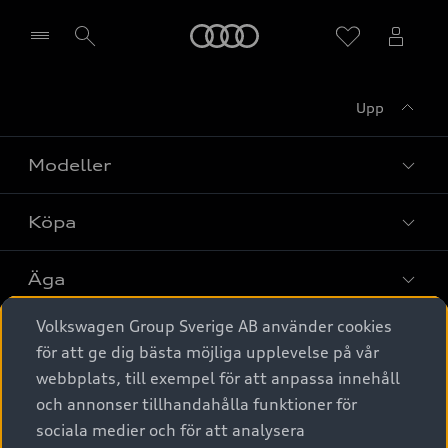
Meny
Upp
Välj återförsäljare
Modeller
Köpa
Alla modeller
Elbilar
Äga
Privaterbjudanden
Laddhybrider
Volkswagen Group Sverige AB använder cookies
Privatleasing
Tjänstebil
Service & tillbehör
A6 modellerna
för att ge dig bästa möjliga upplevelse på vår
Nya bilar i lager
webbplats, till exempel för att anpassa innehåll
Audi digital services
SUV
Om Audi Sverige
Tjänstebil
och annonser tillhandahålla funktioner för
Begagnade bilar i lager
Originaltillbehör - köp online
sociala medier och för att analysera
Avant
Business lease online
Audi approved :plus - så gott som nya