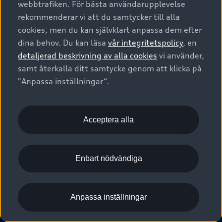
webbtrafiken. För bästa användarupplevelse
Kontakta oss
Garantier
Sportback
Företagsleasing
rekommenderar vi att du samtycker till alla
Finansiering
Boka Service online
Försäkring
cookies, men du kan självklart anpassa dem efter
Audi Sport
Audi exclusive
dina behov. Du kan läsa
vår integritetspolicy
, en
Audi Återförsäljare/-serviceverkstad
Digitala manualer för din Audi
© 2026 AUDI SVERIGE. All Rights Reserved.
detaljerad beskrivning av alla cookies
vi använder,
Provkörning
myAudi
Audi Collection – livsstilsartiklar
samt återkalla ditt samtycke genom att klicka på
Utgivare
Juridiskt
Juridiskt Audi AG
"Anpassa inställningar“.
Pressmeddelanden
Juridiskt Audi Digital Giveaway
Vanliga frågor
Tillgänglighetsredogörelse
Cookies
Nyhetsbrev
2G/3G nätet stängs ned - Hur påverkas min bil av detta?
Anpassa inställningar för cookies
Acceptera alla
Vårt hållbarhetsarbete
Visselblåsarkanaler
Lediga tjänster huvudkontor
Enbart nödvändiga
Lediga tjänster hos Audi Återförsäljare
Kommentar till mediauppgifter om dataläcka
Anpassa inställningar