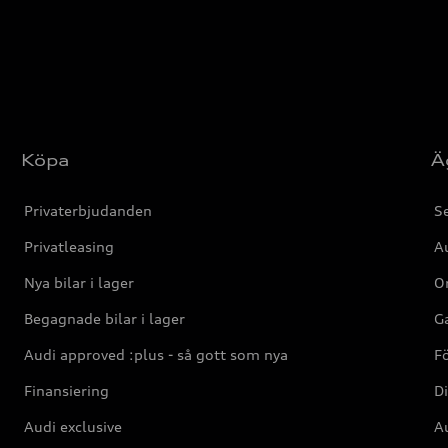
Köpa
Ä
Privaterbjudanden
Se
Privatleasing
Au
Nya bilar i lager
Or
Begagnade bilar i lager
Ga
Audi approved :plus - så gott som nya
F
Finansiering
Di
Audi exclusive
Au