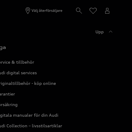
Välj återförsäljare
Upp
ga
rvice & tillbehör
di digital services
iginaltillbehör - köp online
rantier
örsäkring
gitala manualer för din Audi
di Collection – livsstilsartiklar