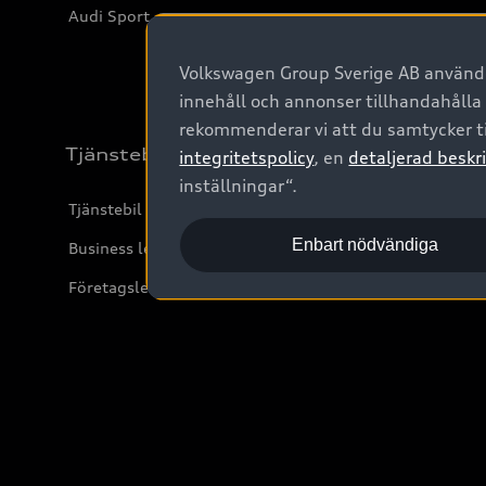
Audi Sport
Volkswagen Group Sverige AB använder
innehåll och annonser tillhandahålla
rekommenderar vi att du samtycker ti
Tjänstebil
integritetspolicy
, en
detaljerad beskri
inställningar“.
Tjänstebil
Enbart nödvändiga
Business lease online
Företagsleasing