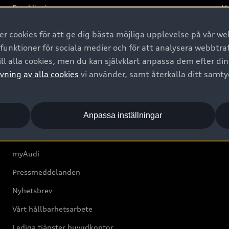
Provkörning
Va
2G
 cookies för att ge dig bästa möjliga upplevelse på vår web
d
 funktioner för sociala medier och för att analysera webbtr
ll alla cookies, men du kan självklart anpassa dem efter di
Om Audi Sverige
vning av alla cookies
vi använder, samt återkalla ditt samt
Kontakta oss
Anpassa inställningar
Boka Service online
Audi Återförsäljare/-serviceverkstad
myAudi
Pressmeddelanden
Nyhetsbrev
Vårt hållbarhetsarbete
Lediga tjänster huvudkontor