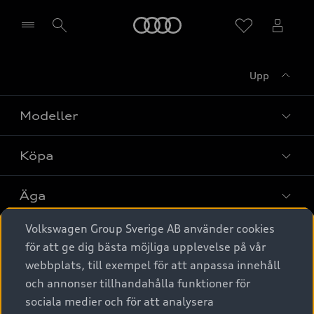
Meny
Upp
Välj återförsäljare
Modeller
Köpa
Alla modeller
Elbilar
Äga
Privaterbjudanden
Laddhybrider
Volkswagen Group Sverige AB använder cookies
Privatleasing
Tjänstebil
Service & tillbehör
A6 modellerna
för att ge dig bästa möjliga upplevelse på vår
Nya bilar i lager
webbplats, till exempel för att anpassa innehåll
Audi digital services
SUV
Om Audi Sverige
Tjänstebil
och annonser tillhandahålla funktioner för
Begagnade bilar i lager
Originaltillbehör - köp online
sociala medier och för att analysera
Avant
Business lease online
Audi approved :plus - så gott som nya