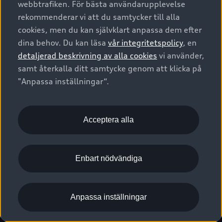
webbtrafiken. För bästa användarupplevelse
Kontakta oss
Garantier
Sportback
Företagsleasing
rekommenderar vi att du samtycker till alla
Finansiering
Boka Service online
Försäkring
cookies, men du kan självklart anpassa dem efter
Audi Sport
Audi exclusive
dina behov. Du kan läsa
vår integritetspolicy
, en
Audi Återförsäljare/-serviceverkstad
Digitala manualer för din Audi
© 2026 AUDI SVERIGE. All Rights Reserved.
detaljerad beskrivning av alla cookies
vi använder,
Provkörning
myAudi
Audi Collection – livsstilsartiklar
samt återkalla ditt samtycke genom att klicka på
Utgivare
Juridiskt
Juridiskt Audi AG
"Anpassa inställningar“.
Pressmeddelanden
Juridiskt Audi Digital Giveaway
Vanliga frågor
Tillgänglighetsredogörelse
Cookies
Nyhetsbrev
2G/3G nätet stängs ned - Hur påverkas min bil av detta?
Anpassa inställningar för cookies
Acceptera alla
Vårt hållbarhetsarbete
Visselblåsarkanaler
Lediga tjänster huvudkontor
Enbart nödvändiga
Lediga tjänster hos Audi Återförsäljare
Kommentar till mediauppgifter om dataläcka
Anpassa inställningar