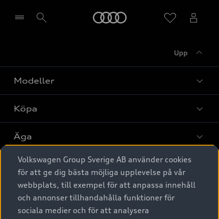
Meny
Upp
Välj återförsäljare
Modeller
Köpa
Alla modeller
Elbilar
Äga
Privaterbjudanden
Laddhybrider
Volkswagen Group Sverige AB använder cookies
Privatleasing
Tjänstebil
Service & tillbehör
A6 modellerna
för att ge dig bästa möjliga upplevelse på vår
Nya bilar i lager
webbplats, till exempel för att anpassa innehåll
Audi digital services
SUV
Om Audi Sverige
Tjänstebil
och annonser tillhandahålla funktioner för
Begagnade bilar i lager
Originaltillbehör - köp online
sociala medier och för att analysera
Avant
Business lease online
Audi approved :plus - så gott som nya