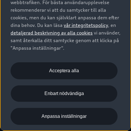
webbtrafiken. För bästa användarupplevelse
Kontakta oss
Garantier
Sportback
Företagsleasing
rekommenderar vi att du samtycker till alla
Finansiering
Boka Service online
Försäkring
cookies, men du kan självklart anpassa dem efter
Audi Sport
Audi exclusive
dina behov. Du kan läsa
vår integritetspolicy
, en
Audi Återförsäljare/-serviceverkstad
Digitala manualer för din Audi
© 2026 AUDI SVERIGE. All Rights Reserved.
detaljerad beskrivning av alla cookies
vi använder,
Provkörning
myAudi
Audi Collection – livsstilsartiklar
samt återkalla ditt samtycke genom att klicka på
Utgivare
Juridiskt
Juridiskt Audi AG
"Anpassa inställningar“.
Pressmeddelanden
Juridiskt Audi Digital Giveaway
Vanliga frågor
Tillgänglighetsredogörelse
Cookies
Nyhetsbrev
2G/3G nätet stängs ned - Hur påverkas min bil av detta?
Anpassa inställningar för cookies
Acceptera alla
Vårt hållbarhetsarbete
Visselblåsarkanaler
Lediga tjänster huvudkontor
Enbart nödvändiga
Lediga tjänster hos Audi Återförsäljare
Kommentar till mediauppgifter om dataläcka
Anpassa inställningar