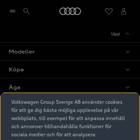
Meny
Upp
Välj återförsäljare
Modeller
Köpa
Alla modeller
Elbilar
Äga
Privaterbjudanden
Laddhybrider
Volkswagen Group Sverige AB använder cookies
Privatleasing
Tjänstebil
Service & tillbehör
A6 modellerna
för att ge dig bästa möjliga upplevelse på vår
Nya bilar i lager
webbplats, till exempel för att anpassa innehåll
Audi digital services
SUV
Om Audi Sverige
Tjänstebil
och annonser tillhandahålla funktioner för
Begagnade bilar i lager
Originaltillbehör - köp online
sociala medier och för att analysera
Avant
Business lease online
Audi approved :plus - så gott som nya