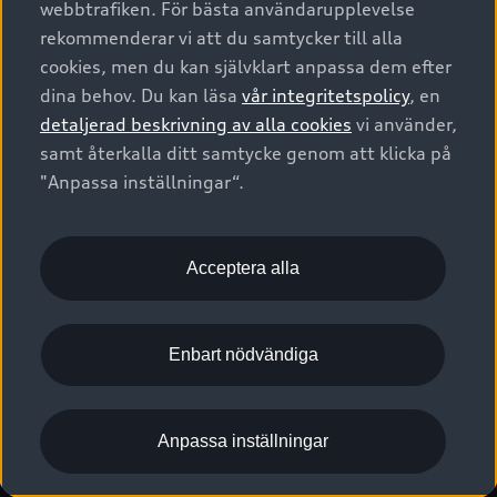
webbtrafiken. För bästa användarupplevelse
Kontakta oss
Garantier
Sportback
Företagsleasing
rekommenderar vi att du samtycker till alla
Finansiering
Boka Service online
Försäkring
cookies, men du kan självklart anpassa dem efter
Audi Sport
Audi exclusive
dina behov. Du kan läsa
vår integritetspolicy
, en
Audi Återförsäljare/-serviceverkstad
Digitala manualer för din Audi
© 2026 AUDI SVERIGE. All Rights Reserved.
detaljerad beskrivning av alla cookies
vi använder,
Provkörning
myAudi
Audi Collection – livsstilsartiklar
samt återkalla ditt samtycke genom att klicka på
Utgivare
Juridiskt
Juridiskt Audi AG
"Anpassa inställningar“.
Pressmeddelanden
Juridiskt Audi Digital Giveaway
Vanliga frågor
Tillgänglighetsredogörelse
Cookies
Nyhetsbrev
2G/3G nätet stängs ned - Hur påverkas min bil av detta?
Anpassa inställningar för cookies
Acceptera alla
Vårt hållbarhetsarbete
Visselblåsarkanaler
Lediga tjänster huvudkontor
Enbart nödvändiga
Lediga tjänster hos Audi Återförsäljare
Kommentar till mediauppgifter om dataläcka
Anpassa inställningar