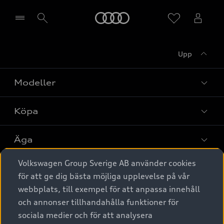
Meny
Upp
Välj återförsäljare
Modeller
Köpa
Alla modeller
Elbilar
Äga
Privaterbjudanden
Laddhybrider
Volkswagen Group Sverige AB använder cookies
Privatleasing
Tjänstebil
Service & tillbehör
A6 modellerna
för att ge dig bästa möjliga upplevelse på vår
Nya bilar i lager
webbplats, till exempel för att anpassa innehåll
Audi digital services
SUV
Om Audi Sverige
Tjänstebil
och annonser tillhandahålla funktioner för
Begagnade bilar i lager
Originaltillbehör - köp online
sociala medier och för att analysera
Avant
Business lease online
Audi approved :plus - så gott som nya