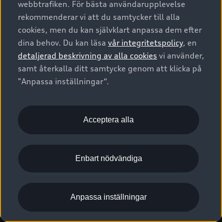
webbtrafiken. För bästa användarupplevelse
Kontakta oss
Garantier
Sportback
Företagsleasing
rekommenderar vi att du samtycker till alla
Finansiering
Boka Service online
Försäkring
cookies, men du kan självklart anpassa dem efter
Audi Sport
Audi exclusive
dina behov. Du kan läsa
vår integritetspolicy
, en
Audi Återförsäljare/-serviceverkstad
Digitala manualer för din Audi
© 2026 AUDI SVERIGE. All Rights Reserved.
detaljerad beskrivning av alla cookies
vi använder,
Provkörning
myAudi
Audi Collection – livsstilsartiklar
samt återkalla ditt samtycke genom att klicka på
Utgivare
Juridiskt
Juridiskt Audi AG
"Anpassa inställningar“.
Pressmeddelanden
Juridiskt Audi Digital Giveaway
Vanliga frågor
Tillgänglighetsredogörelse
Cookies
Nyhetsbrev
2G/3G nätet stängs ned - Hur påverkas min bil av detta?
Anpassa inställningar för cookies
Acceptera alla
Vårt hållbarhetsarbete
Visselblåsarkanaler
Lediga tjänster huvudkontor
Enbart nödvändiga
Lediga tjänster hos Audi Återförsäljare
Kommentar till mediauppgifter om dataläcka
Anpassa inställningar