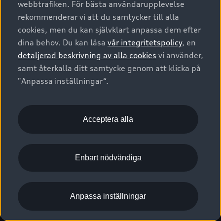
webbtrafiken. För bästa användarupplevelse
Kontakta oss
Garantier
Sportback
Företagsleasing
rekommenderar vi att du samtycker till alla
Finansiering
Boka Service online
Försäkring
cookies, men du kan självklart anpassa dem efter
Audi Sport
Audi exclusive
dina behov. Du kan läsa
vår integritetspolicy
, en
Audi Återförsäljare/-serviceverkstad
Digitala manualer för din Audi
© 2026 AUDI SVERIGE. All Rights Reserved.
detaljerad beskrivning av alla cookies
vi använder,
Provkörning
myAudi
Audi Collection – livsstilsartiklar
samt återkalla ditt samtycke genom att klicka på
Utgivare
Juridiskt
Juridiskt Audi AG
"Anpassa inställningar“.
Pressmeddelanden
Juridiskt Audi Digital Giveaway
Vanliga frågor
Tillgänglighetsredogörelse
Cookies
Nyhetsbrev
2G/3G nätet stängs ned - Hur påverkas min bil av detta?
Anpassa inställningar för cookies
Acceptera alla
Vårt hållbarhetsarbete
Visselblåsarkanaler
Lediga tjänster huvudkontor
Enbart nödvändiga
Lediga tjänster hos Audi Återförsäljare
Kommentar till mediauppgifter om dataläcka
Anpassa inställningar