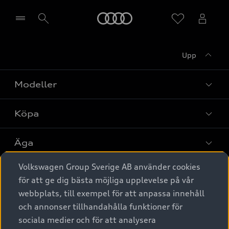
Meny
Upp
Välj återförsäljare
Modeller
Köpa
Alla modeller
Elbilar
Äga
Privaterbjudanden
Laddhybrider
Volkswagen Group Sverige AB använder cookies
Privatleasing
Tjänstebil
Service & tillbehör
A6 modellerna
för att ge dig bästa möjliga upplevelse på vår
Nya bilar i lager
webbplats, till exempel för att anpassa innehåll
Audi digital services
SUV
Om Audi Sverige
Tjänstebil
och annonser tillhandahålla funktioner för
Begagnade bilar i lager
Originaltillbehör - köp online
sociala medier och för att analysera
Avant
Business lease online
Audi approved :plus - så gott som nya