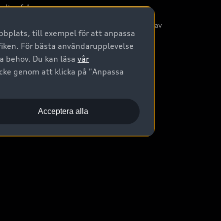
nliga frågor
/3G nätet stängs ned - Hur påverkas min bil av
bplats, till exempel för att anpassa
etta?
afiken. För bästa användarupplevelse
na behov. Du kan läsa
vår
ycke genom att klicka på "Anpassa
Acceptera alla