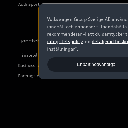
Audi Sport
Volkswagen Group Sverige AB använder
innehåll och annonser tillhandahålla
rekommenderar vi att du samtycker ti
Tjänstebil
integritetspolicy
, en
detaljerad beskri
inställningar“.
Tjänstebil
Enbart nödvändiga
Business lease online
Företagsleasing