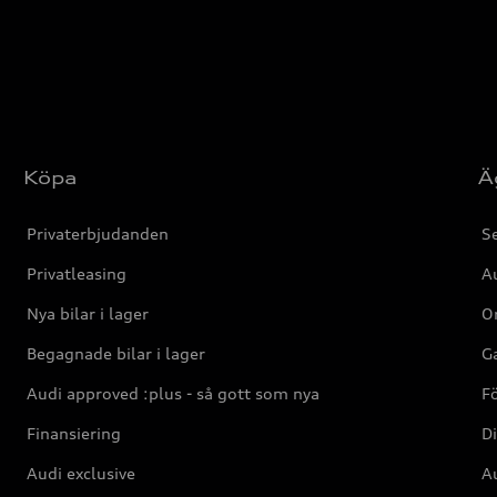
Köpa
Ä
Privaterbjudanden
Se
Privatleasing
Au
Nya bilar i lager
Or
Begagnade bilar i lager
Ga
Audi approved :plus - så gott som nya
F
Finansiering
Di
Audi exclusive
Au