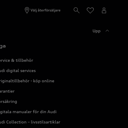
Välj återförsäljare
Upp
ga
rvice & tillbehör
di digital services
iginaltillbehör - köp online
rantier
örsäkring
gitala manualer för din Audi
di Collection – livsstilsartiklar