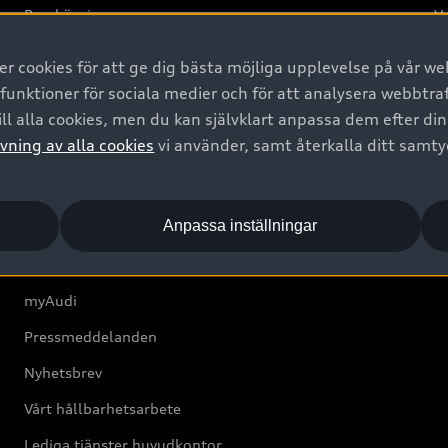
Provkörning
Va
2G
 cookies för att ge dig bästa möjliga upplevelse på vår web
d
 funktioner för sociala medier och för att analysera webbtr
ll alla cookies, men du kan självklart anpassa dem efter di
Om Audi Sverige
vning av alla cookies
vi använder, samt återkalla ditt samt
Kontakta oss
Anpassa inställningar
Boka Service online
Audi Återförsäljare/-serviceverkstad
myAudi
Pressmeddelanden
Nyhetsbrev
Vårt hållbarhetsarbete
Lediga tjänster huvudkontor