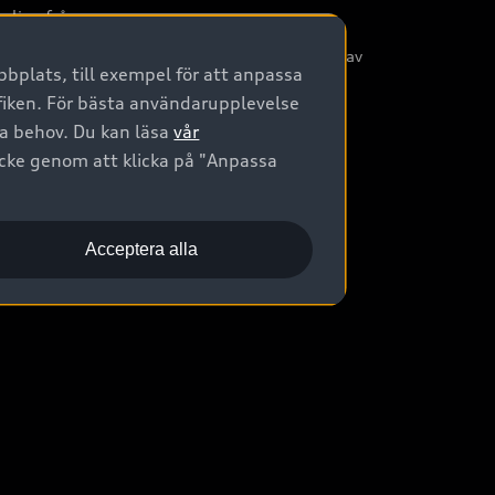
nliga frågor
/3G nätet stängs ned - Hur påverkas min bil av
bplats, till exempel för att anpassa
etta?
afiken. För bästa användarupplevelse
na behov. Du kan läsa
vår
ycke genom att klicka på "Anpassa
Acceptera alla