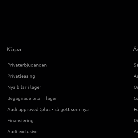
Köpa
Ä
Privaterbjudanden
Se
Privatleasing
Au
Nya bilar i lager
Or
Begagnade bilar i lager
Ga
Audi approved :plus - så gott som nya
F
Finansiering
Di
Audi exclusive
Au