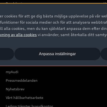
Provkörning
Va
2G
 cookies för att ge dig bästa möjliga upplevelse på vår web
d
 funktioner för sociala medier och för att analysera webbtr
ll alla cookies, men du kan självklart anpassa dem efter di
Om Audi Sverige
vning av alla cookies
vi använder, samt återkalla ditt samt
Kontakta oss
Anpassa inställningar
Boka Service online
Audi Återförsäljare/-serviceverkstad
myAudi
Pressmeddelanden
Nyhetsbrev
Vårt hållbarhetsarbete
Lediga tjänster huvudkontor