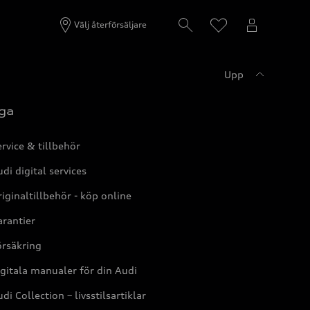
Välj återförsäljare
Upp
ga
rvice & tillbehör
di digital services
iginaltillbehör - köp online
rantier
örsäkring
gitala manualer för din Audi
di Collection – livsstilsartiklar