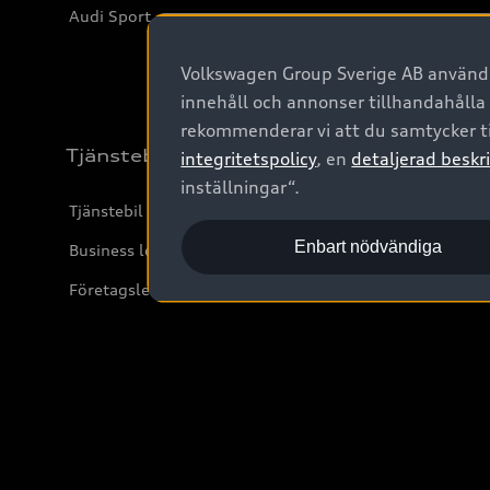
Audi Sport
Volkswagen Group Sverige AB använder
innehåll och annonser tillhandahålla
rekommenderar vi att du samtycker ti
Tjänstebil
integritetspolicy
, en
detaljerad beskri
inställningar“.
Tjänstebil
Enbart nödvändiga
Business lease online
Företagsleasing