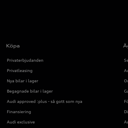
Köpa
Ä
Privaterbjudanden
Se
Privatleasing
Au
Nya bilar i lager
Or
Begagnade bilar i lager
Ga
Audi approved :plus - så gott som nya
F
Finansiering
Di
Audi exclusive
Au