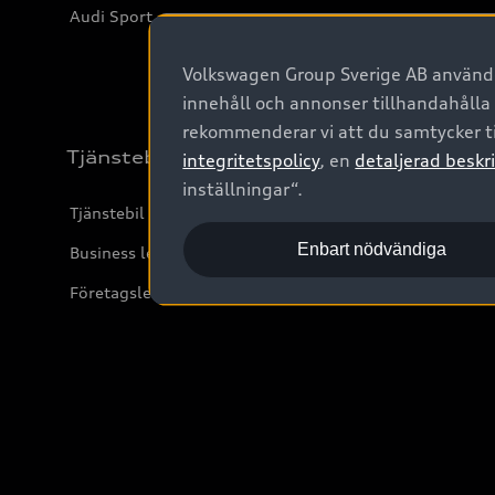
Audi Sport
Volkswagen Group Sverige AB använder
innehåll och annonser tillhandahålla
rekommenderar vi att du samtycker ti
Tjänstebil
integritetspolicy
, en
detaljerad beskri
inställningar“.
Tjänstebil
Enbart nödvändiga
Business lease online
Företagsleasing