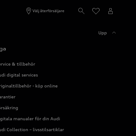
Välj återförsäljare
Upp
ga
rvice & tillbehör
di digital services
iginaltillbehör - köp online
rantier
örsäkring
gitala manualer för din Audi
di Collection – livsstilsartiklar