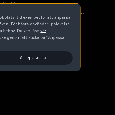
nliga frågor
/3G nätet stängs ned - Hur påverkas min bil av
bplats, till exempel för att anpassa
etta?
afiken. För bästa användarupplevelse
na behov. Du kan läsa
vår
ycke genom att klicka på "Anpassa
Acceptera alla