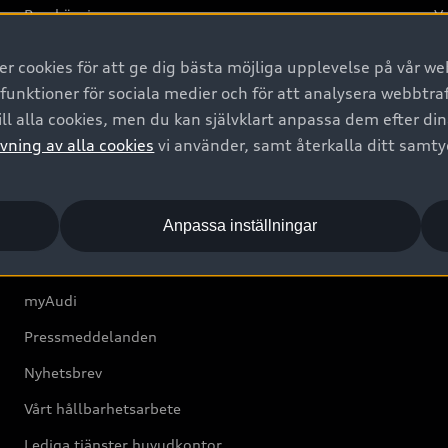
Provkörning
Va
2G
 cookies för att ge dig bästa möjliga upplevelse på vår web
d
 funktioner för sociala medier och för att analysera webbtr
ll alla cookies, men du kan självklart anpassa dem efter di
Om Audi Sverige
vning av alla cookies
vi använder, samt återkalla ditt samt
Kontakta oss
Anpassa inställningar
Boka Service online
Audi Återförsäljare/-serviceverkstad
myAudi
Pressmeddelanden
Nyhetsbrev
Vårt hållbarhetsarbete
Lediga tjänster huvudkontor