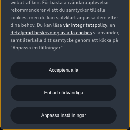
webbtrafiken. För bästa användarupplevelse
Kontakta oss
Garantier
Sportback
Företagsleasing
rekommenderar vi att du samtycker till alla
Finansiering
Boka Service online
Försäkring
cookies, men du kan självklart anpassa dem efter
Audi Sport
Audi exclusive
dina behov. Du kan läsa
vår integritetspolicy
, en
Audi Återförsäljare/-serviceverkstad
Digitala manualer för din Audi
© 2026 AUDI SVERIGE. All Rights Reserved.
detaljerad beskrivning av alla cookies
vi använder,
Provkörning
myAudi
Audi Collection – livsstilsartiklar
samt återkalla ditt samtycke genom att klicka på
Utgivare
Juridiskt
Juridiskt Audi AG
"Anpassa inställningar“.
Pressmeddelanden
Juridiskt Audi Digital Giveaway
Vanliga frågor
Tillgänglighetsredogörelse
Cookies
Nyhetsbrev
2G/3G nätet stängs ned - Hur påverkas min bil av detta?
Anpassa inställningar för cookies
Acceptera alla
Vårt hållbarhetsarbete
Visselblåsarkanaler
Lediga tjänster huvudkontor
Enbart nödvändiga
Lediga tjänster hos Audi Återförsäljare
Kommentar till mediauppgifter om dataläcka
Anpassa inställningar