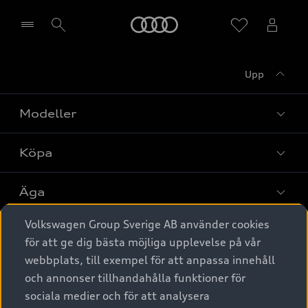
Meny
Upp
Välj återförsäljare
Modeller
Köpa
Alla modeller
Elbilar
Äga
Privaterbjudanden
Laddhybrider
Volkswagen Group Sverige AB använder cookies
Privatleasing
Tjänstebil
Service & tillbehör
A6 modellerna
för att ge dig bästa möjliga upplevelse på vår
Nya bilar i lager
webbplats, till exempel för att anpassa innehåll
Audi digital services
SUV
Om Audi Sverige
Tjänstebil
och annonser tillhandahålla funktioner för
Begagnade bilar i lager
Originaltillbehör - köp online
sociala medier och för att analysera
Avant
Business lease online
Audi approved :plus - så gott som nya