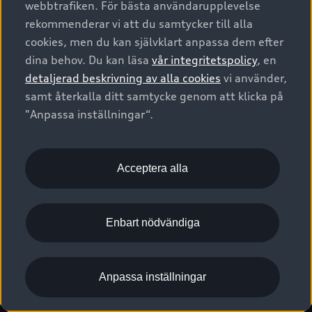
webbtrafiken. För bästa användarupplevelse
Kontakta oss
Garantier
Sportback
Företagsleasing
rekommenderar vi att du samtycker till alla
Finansiering
Boka Service online
Försäkring
cookies, men du kan självklart anpassa dem efter
Audi Sport
Audi exclusive
dina behov. Du kan läsa
vår integritetspolicy
, en
Audi Återförsäljare/-serviceverkstad
Digitala manualer för din Audi
© 2026 AUDI SVERIGE. All Rights Reserved.
detaljerad beskrivning av alla cookies
vi använder,
Provkörning
myAudi
Audi Collection – livsstilsartiklar
samt återkalla ditt samtycke genom att klicka på
Utgivare
Juridiskt
Juridiskt Audi AG
"Anpassa inställningar“.
Pressmeddelanden
Juridiskt Audi Digital Giveaway
Vanliga frågor
Tillgänglighetsredogörelse
Cookies
Nyhetsbrev
2G/3G nätet stängs ned - Hur påverkas min bil av detta?
Anpassa inställningar för cookies
Acceptera alla
Vårt hållbarhetsarbete
Visselblåsarkanaler
Lediga tjänster huvudkontor
Enbart nödvändiga
Lediga tjänster hos Audi Återförsäljare
Kommentar till mediauppgifter om dataläcka
Anpassa inställningar