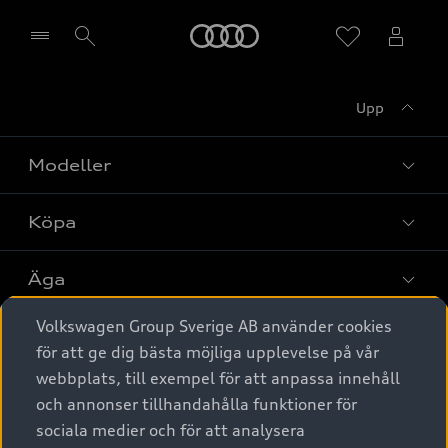
Meny
Upp
Välj återförsäljare
Modeller
Köpa
Alla modeller
Elbilar
Äga
Privaterbjudanden
Laddhybrider
Volkswagen Group Sverige AB använder cookies
Privatleasing
Tjänstebil
Service & tillbehör
A6 modellerna
för att ge dig bästa möjliga upplevelse på vår
Nya bilar i lager
webbplats, till exempel för att anpassa innehåll
Audi digital services
SUV
Om Audi Sverige
Tjänstebil
och annonser tillhandahålla funktioner för
Begagnade bilar i lager
Originaltillbehör - köp online
sociala medier och för att analysera
Avant
Business lease online
Audi approved :plus - så gott som nya