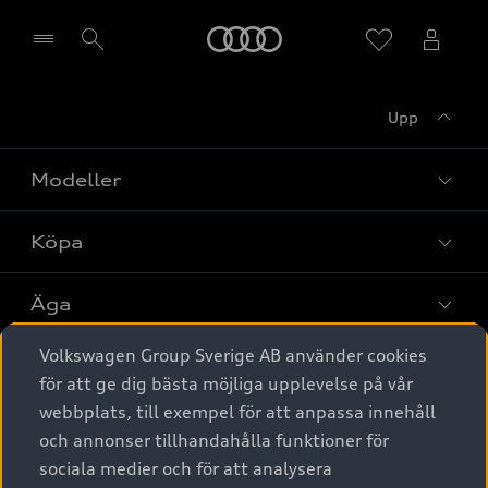
Meny
Upp
Välj återförsäljare
Modeller
Köpa
Alla modeller
Elbilar
Äga
Privaterbjudanden
Laddhybrider
Volkswagen Group Sverige AB använder cookies
Privatleasing
Tjänstebil
Service & tillbehör
A6 modellerna
för att ge dig bästa möjliga upplevelse på vår
Nya bilar i lager
webbplats, till exempel för att anpassa innehåll
Audi digital services
SUV
Om Audi Sverige
Tjänstebil
och annonser tillhandahålla funktioner för
Begagnade bilar i lager
Originaltillbehör - köp online
sociala medier och för att analysera
Avant
Business lease online
Audi approved :plus - så gott som nya