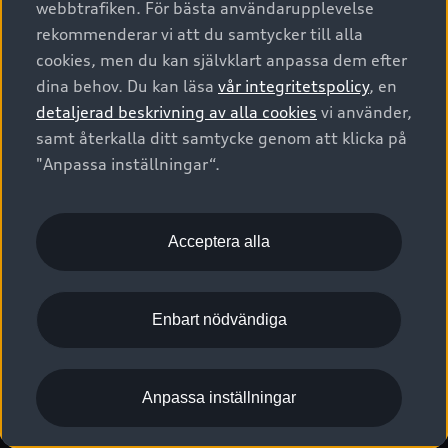
webbtrafiken. För bästa användarupplevelse
Kontakta oss
Garantier
Sportback
Företagsleasing
rekommenderar vi att du samtycker till alla
Finansiering
Boka Service online
Försäkring
cookies, men du kan självklart anpassa dem efter
Audi Sport
Audi exclusive
dina behov. Du kan läsa
vår integritetspolicy
, en
Audi Återförsäljare/-serviceverkstad
Digitala manualer för din Audi
© 2026 AUDI SVERIGE. All Rights Reserved.
detaljerad beskrivning av alla cookies
vi använder,
Provkörning
myAudi
Audi Collection – livsstilsartiklar
samt återkalla ditt samtycke genom att klicka på
Utgivare
Juridiskt
Juridiskt Audi AG
"Anpassa inställningar“.
Pressmeddelanden
Juridiskt Audi Digital Giveaway
Vanliga frågor
Tillgänglighetsredogörelse
Cookies
Nyhetsbrev
2G/3G nätet stängs ned - Hur påverkas min bil av detta?
Anpassa inställningar för cookies
Acceptera alla
Vårt hållbarhetsarbete
Visselblåsarkanaler
Lediga tjänster huvudkontor
Enbart nödvändiga
Lediga tjänster hos Audi Återförsäljare
Kommentar till mediauppgifter om dataläcka
Anpassa inställningar