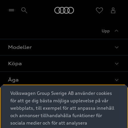
Meny
Upp
Välj återförsäljare
Modeller
Köpa
Alla modeller
Elbilar
Äga
Privaterbjudanden
Laddhybrider
Volkswagen Group Sverige AB använder cookies
Privatleasing
Tjänstebil
Service & tillbehör
A6 modellerna
för att ge dig bästa möjliga upplevelse på vår
Nya bilar i lager
webbplats, till exempel för att anpassa innehåll
Audi digital services
SUV
Om Audi Sverige
Tjänstebil
och annonser tillhandahålla funktioner för
Begagnade bilar i lager
Originaltillbehör - köp online
sociala medier och för att analysera
Avant
Business lease online
Audi approved :plus - så gott som nya