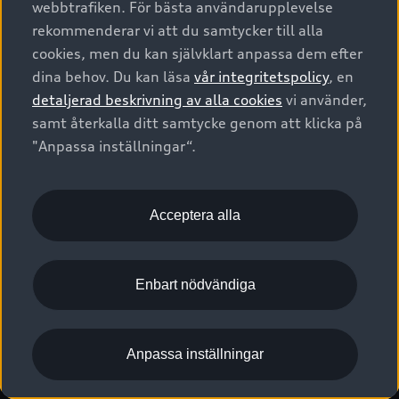
webbtrafiken. För bästa användarupplevelse
Kontakta oss
Garantier
Sportback
Företagsleasing
rekommenderar vi att du samtycker till alla
Finansiering
Boka Service online
Försäkring
cookies, men du kan självklart anpassa dem efter
Audi Sport
Audi exclusive
dina behov. Du kan läsa
vår integritetspolicy
, en
Audi Återförsäljare/-serviceverkstad
Digitala manualer för din Audi
© 2026 AUDI SVERIGE. All Rights Reserved.
detaljerad beskrivning av alla cookies
vi använder,
Provkörning
myAudi
Audi Collection – livsstilsartiklar
samt återkalla ditt samtycke genom att klicka på
Utgivare
Juridiskt
Juridiskt Audi AG
"Anpassa inställningar“.
Pressmeddelanden
Juridiskt Audi Digital Giveaway
Vanliga frågor
Tillgänglighetsredogörelse
Cookies
Nyhetsbrev
2G/3G nätet stängs ned - Hur påverkas min bil av detta?
Anpassa inställningar för cookies
Acceptera alla
Vårt hållbarhetsarbete
Visselblåsarkanaler
Lediga tjänster huvudkontor
Enbart nödvändiga
Lediga tjänster hos Audi Återförsäljare
Kommentar till mediauppgifter om dataläcka
Anpassa inställningar