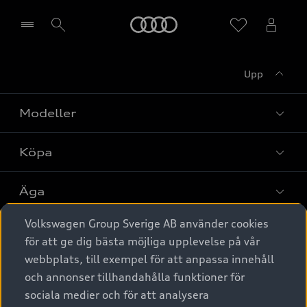
Meny
Upp
Välj återförsäljare
Modeller
Köpa
Alla modeller
Elbilar
Äga
Privaterbjudanden
Laddhybrider
Volkswagen Group Sverige AB använder cookies
Privatleasing
Tjänstebil
Service & tillbehör
A6 modellerna
för att ge dig bästa möjliga upplevelse på vår
Nya bilar i lager
webbplats, till exempel för att anpassa innehåll
Audi digital services
SUV
Om Audi Sverige
Tjänstebil
och annonser tillhandahålla funktioner för
Begagnade bilar i lager
Originaltillbehör - köp online
sociala medier och för att analysera
Avant
Business lease online
Audi approved :plus - så gott som nya