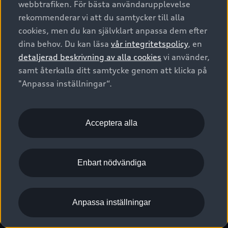
webbtrafiken. För bästa användarupplevelse
Kontakta oss
Garantier
Sportback
Företagsleasing
rekommenderar vi att du samtycker till alla
Finansiering
Boka Service online
Försäkring
cookies, men du kan självklart anpassa dem efter
Audi Sport
Audi exclusive
dina behov. Du kan läsa
vår integritetspolicy
, en
Audi Återförsäljare/-serviceverkstad
Digitala manualer för din Audi
© 2026 AUDI SVERIGE. All Rights Reserved.
detaljerad beskrivning av alla cookies
vi använder,
Provkörning
myAudi
Audi Collection – livsstilsartiklar
samt återkalla ditt samtycke genom att klicka på
Utgivare
Juridiskt
Juridiskt Audi AG
"Anpassa inställningar“.
Pressmeddelanden
Juridiskt Audi Digital Giveaway
Vanliga frågor
Tillgänglighetsredogörelse
Cookies
Nyhetsbrev
2G/3G nätet stängs ned - Hur påverkas min bil av detta?
Anpassa inställningar för cookies
Acceptera alla
Vårt hållbarhetsarbete
Visselblåsarkanaler
Lediga tjänster huvudkontor
Enbart nödvändiga
Lediga tjänster hos Audi Återförsäljare
Kommentar till mediauppgifter om dataläcka
Anpassa inställningar