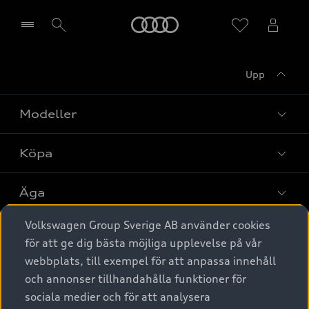
Meny
Upp
Välj återförsäljare
Modeller
Köpa
Alla modeller
Elbilar
Äga
Privaterbjudanden
Laddhybrider
Volkswagen Group Sverige AB använder cookies
Privatleasing
Tjänstebil
Service & tillbehör
A6 modellerna
för att ge dig bästa möjliga upplevelse på vår
Nya bilar i lager
webbplats, till exempel för att anpassa innehåll
Audi digital services
SUV
Om Audi Sverige
Tjänstebil
och annonser tillhandahålla funktioner för
Begagnade bilar i lager
Originaltillbehör - köp online
sociala medier och för att analysera
Avant
Business lease online
Audi approved :plus - så gott som nya