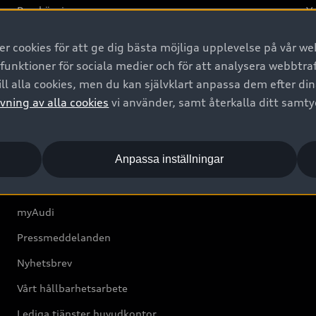
Provkörning
Va
2G
 cookies för att ge dig bästa möjliga upplevelse på vår web
d
 funktioner för sociala medier och för att analysera webbtr
ll alla cookies, men du kan självklart anpassa dem efter di
Om Audi Sverige
vning av alla cookies
vi använder, samt återkalla ditt samt
Kontakta oss
Anpassa inställningar
Boka Service online
Audi Återförsäljare/-serviceverkstad
myAudi
Pressmeddelanden
Nyhetsbrev
Vårt hållbarhetsarbete
Lediga tjänster huvudkontor