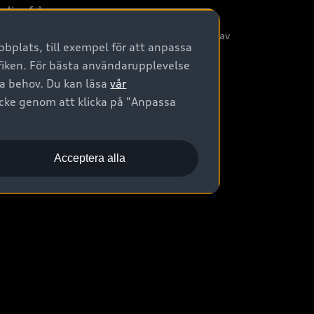
nliga frågor
/3G nätet stängs ned - Hur påverkas min bil av
bplats, till exempel för att anpassa
etta?
afiken. För bästa användarupplevelse
na behov. Du kan läsa
vår
ycke genom att klicka på "Anpassa
Acceptera alla