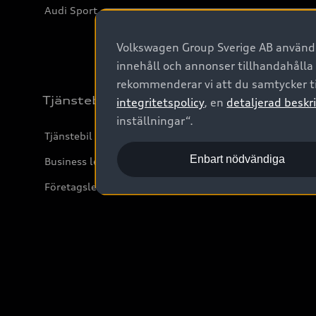
Audi Sport
Volkswagen Group Sverige AB använder
innehåll och annonser tillhandahålla
rekommenderar vi att du samtycker ti
Tjänstebil
integritetspolicy
, en
detaljerad beskri
inställningar“.
Tjänstebil
Enbart nödvändiga
Business lease online
Företagsleasing