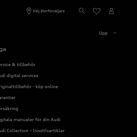
Välj återförsäljare
Upp
ga
rvice & tillbehör
di digital services
iginaltillbehör - köp online
rantier
örsäkring
gitala manualer för din Audi
di Collection – livsstilsartiklar