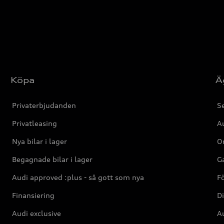
Köpa
Ä
Privaterbjudanden
Se
Privatleasing
Au
Nya bilar i lager
Or
Begagnade bilar i lager
Ga
Audi approved :plus - så gott som nya
F
Finansiering
Di
Audi exclusive
Au