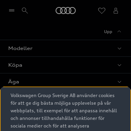
Meny
Upp
Välj återförsäljare
Modeller
Köpa
Alla modeller
Elbilar
Äga
Privaterbjudanden
Laddhybrider
Volkswagen Group Sverige AB använder cookies
Privatleasing
Tjänstebil
Service & tillbehör
A6 modellerna
för att ge dig bästa möjliga upplevelse på vår
Nya bilar i lager
webbplats, till exempel för att anpassa innehåll
Audi digital services
SUV
Om Audi Sverige
Tjänstebil
och annonser tillhandahålla funktioner för
Begagnade bilar i lager
Originaltillbehör - köp online
sociala medier och för att analysera
Avant
Business lease online
Audi approved :plus - så gott som nya