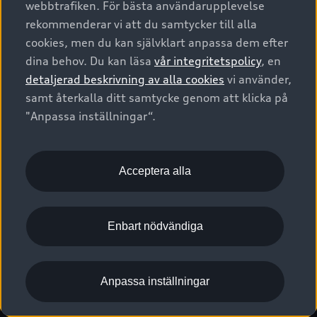
webbtrafiken. För bästa användarupplevelse
Kontakta oss
Garantier
Sportback
Företagsleasing
rekommenderar vi att du samtycker till alla
Finansiering
Boka Service online
Försäkring
cookies, men du kan självklart anpassa dem efter
Audi Sport
Audi exclusive
dina behov. Du kan läsa
vår integritetspolicy
, en
Audi Återförsäljare/-serviceverkstad
Digitala manualer för din Audi
© 2026 AUDI SVERIGE. All Rights Reserved.
detaljerad beskrivning av alla cookies
vi använder,
Provkörning
myAudi
Audi Collection – livsstilsartiklar
samt återkalla ditt samtycke genom att klicka på
Utgivare
Juridiskt
Juridiskt Audi AG
"Anpassa inställningar“.
Pressmeddelanden
Juridiskt Audi Digital Giveaway
Vanliga frågor
Tillgänglighetsredogörelse
Cookies
Nyhetsbrev
2G/3G nätet stängs ned - Hur påverkas min bil av detta?
Anpassa inställningar för cookies
Acceptera alla
Vårt hållbarhetsarbete
Visselblåsarkanaler
Lediga tjänster huvudkontor
Enbart nödvändiga
Lediga tjänster hos Audi Återförsäljare
Kommentar till mediauppgifter om dataläcka
Anpassa inställningar