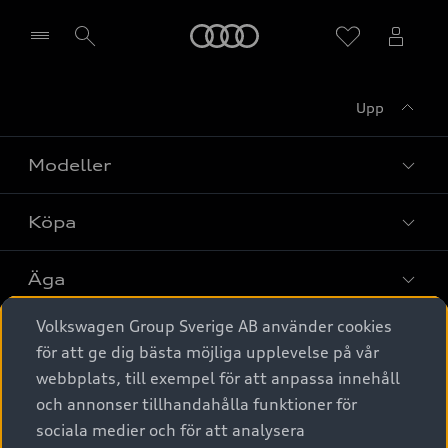
Meny
Upp
Välj återförsäljare
Modeller
Köpa
Alla modeller
Elbilar
Äga
Privaterbjudanden
Laddhybrider
Volkswagen Group Sverige AB använder cookies
Privatleasing
Tjänstebil
Service & tillbehör
A6 modellerna
för att ge dig bästa möjliga upplevelse på vår
Nya bilar i lager
webbplats, till exempel för att anpassa innehåll
Audi digital services
SUV
Om Audi Sverige
Tjänstebil
och annonser tillhandahålla funktioner för
Begagnade bilar i lager
Originaltillbehör - köp online
sociala medier och för att analysera
Avant
Business lease online
Audi approved :plus - så gott som nya