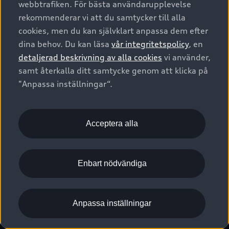
webbtrafiken. För bästa användarupplevelse
Kontakta oss
Garantier
Sportback
Företagsleasing
rekommenderar vi att du samtycker till alla
Finansiering
Boka Service online
Försäkring
cookies, men du kan självklart anpassa dem efter
Audi Sport
Audi exclusive
dina behov. Du kan läsa
vår integritetspolicy
, en
Audi Återförsäljare/-serviceverkstad
Digitala manualer för din Audi
© 2026 AUDI SVERIGE. All Rights Reserved.
detaljerad beskrivning av alla cookies
vi använder,
Provkörning
myAudi
Audi Collection – livsstilsartiklar
samt återkalla ditt samtycke genom att klicka på
Utgivare
Juridiskt
Juridiskt Audi AG
"Anpassa inställningar“.
Pressmeddelanden
Juridiskt Audi Digital Giveaway
Vanliga frågor
Tillgänglighetsredogörelse
Cookies
Nyhetsbrev
2G/3G nätet stängs ned - Hur påverkas min bil av detta?
Anpassa inställningar för cookies
Acceptera alla
Vårt hållbarhetsarbete
Visselblåsarkanaler
Lediga tjänster huvudkontor
Enbart nödvändiga
Lediga tjänster hos Audi Återförsäljare
Kommentar till mediauppgifter om dataläcka
Anpassa inställningar