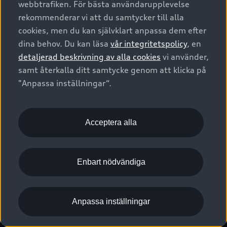
webbtrafiken. För bästa användarupplevelse
Kontakta oss
Garantier
Sportback
Företagsleasing
rekommenderar vi att du samtycker till alla
Finansiering
Boka Service online
Försäkring
cookies, men du kan självklart anpassa dem efter
Audi Sport
Audi exclusive
dina behov. Du kan läsa
vår integritetspolicy
, en
Audi Återförsäljare/-serviceverkstad
Digitala manualer för din Audi
© 2026 AUDI SVERIGE. All Rights Reserved.
detaljerad beskrivning av alla cookies
vi använder,
Provkörning
myAudi
Audi Collection – livsstilsartiklar
samt återkalla ditt samtycke genom att klicka på
Utgivare
Juridiskt
Juridiskt Audi AG
"Anpassa inställningar“.
Pressmeddelanden
Juridiskt Audi Digital Giveaway
Vanliga frågor
Tillgänglighetsredogörelse
Cookies
Nyhetsbrev
2G/3G nätet stängs ned - Hur påverkas min bil av detta?
Anpassa inställningar för cookies
Acceptera alla
Vårt hållbarhetsarbete
Visselblåsarkanaler
Lediga tjänster huvudkontor
Enbart nödvändiga
Lediga tjänster hos Audi Återförsäljare
Kommentar till mediauppgifter om dataläcka
Anpassa inställningar