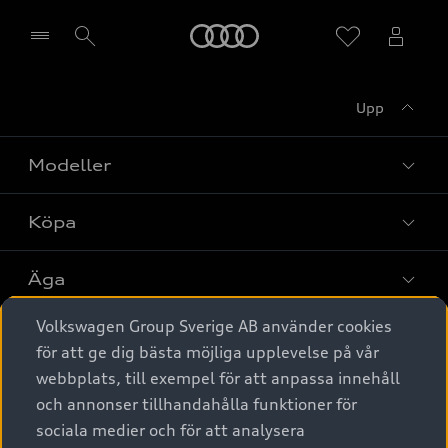
Meny
Upp
Välj återförsäljare
Modeller
Köpa
Alla modeller
Elbilar
Äga
Privaterbjudanden
Laddhybrider
Volkswagen Group Sverige AB använder cookies
Privatleasing
Tjänstebil
Service & tillbehör
A6 modellerna
för att ge dig bästa möjliga upplevelse på vår
Nya bilar i lager
webbplats, till exempel för att anpassa innehåll
Audi digital services
SUV
Om Audi Sverige
Tjänstebil
och annonser tillhandahålla funktioner för
Begagnade bilar i lager
Originaltillbehör - köp online
sociala medier och för att analysera
Avant
Business lease online
Audi approved :plus - så gott som nya