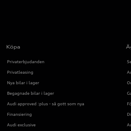
Köpa
Ä
Privaterbjudanden
Se
Privatleasing
Au
Nya bilar i lager
Or
Begagnade bilar i lager
Ga
Audi approved :plus - så gott som nya
F
Finansiering
Di
Audi exclusive
Au