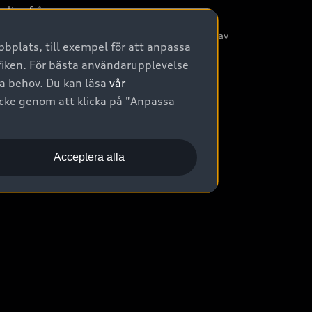
nliga frågor
/3G nätet stängs ned - Hur påverkas min bil av
bplats, till exempel för att anpassa
etta?
afiken. För bästa användarupplevelse
na behov. Du kan läsa
vår
ycke genom att klicka på "Anpassa
Acceptera alla