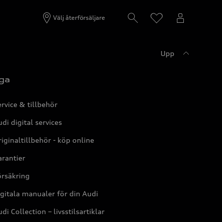
Välj återförsäljare
Upp
ga
rvice & tillbehör
di digital services
iginaltillbehör - köp online
rantier
örsäkring
gitala manualer för din Audi
di Collection – livsstilsartiklar