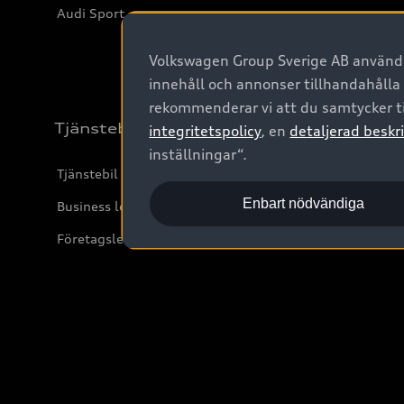
Audi Sport
Volkswagen Group Sverige AB använder
innehåll och annonser tillhandahålla
rekommenderar vi att du samtycker ti
Tjänstebil
integritetspolicy
, en
detaljerad beskri
inställningar“.
Tjänstebil
Enbart nödvändiga
Business lease online
Företagsleasing